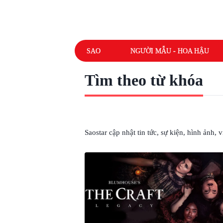
SAO
NGƯỜI MẪU - HOA HẬU
Tìm theo từ khóa
# BLUMHOUSE
Saostar cập nhật tin tức, sự kiện, hình ảnh,