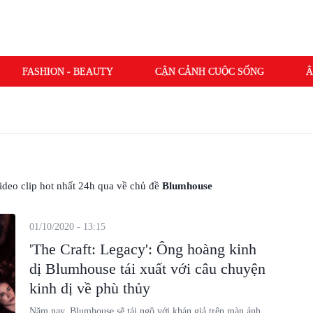
FASHION - BEAUTY
CẬN CẢNH CUỘC SỐNG
Â
 video clip hot nhất 24h qua về chủ đề
Blumhouse
01/10/2020 - 13:15
'The Craft: Legacy': Ông hoàng kinh
dị Blumhouse tái xuất với câu chuyện
kinh dị về phù thủy
Năm nay, Blumhouse sẽ tái ngộ với khán giả trên màn ảnh