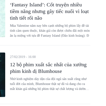
‘Fantasy Island’: Cốt truyện nhiều
tiềm năng nhưng gây tiếc nuối vì loạt
tình tiết rối não
Mùa Valentine năm nay bên cạnh những bộ phim lấy đề tài
tình cảm quen thuộc, khán giả còn được chiêu đãi một món
ăn lạ miệng với tựa đề Fantasy Island (Đảo kinh hoàng). Đ
27/02/2019 - 16:00
12 bộ phim xuất sắc nhất của xưởng
phim kinh dị Blumhouse
Nhờ kinh nghiệm dày dặn của đội ngủ sản xuất cũng như
tuổi đời của mình, Blumhouse thật sự đã và đang cho ra
mắt khán giả những bộ phim thật sự chất lượng và dường
như, họ không bao giờ sai sót trong bất cứ một bộ phim
nào. Dưới đây là top 12 bộ phim hay nhất của xưởng phim
này.