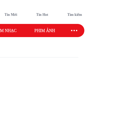
Tin Mới
Tin Hot
Tìm kiếm
M NHẠC
PHIM ẢNH
SAO SPORT