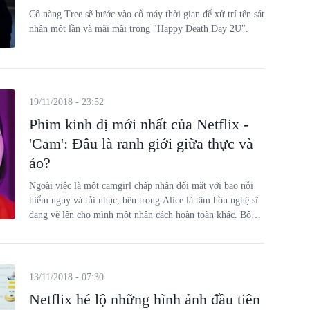
Cô nàng Tree sẽ bước vào cỗ máy thời gian để xử trí tên sát
nhân một lần và mãi mãi trong "Happy Death Day 2U".
19/11/2018 - 23:52
Phim kinh dị mới nhất của Netflix -
'Cam': Đâu là ranh giới giữa thực và
ảo?
Ngoài việc là một camgirl chấp nhận đối mặt với bao nỗi
hiểm nguy và tủi nhục, bên trong Alice là tâm hồn nghệ sĩ
đang vẽ lên cho mình một nhân cách hoàn toàn khác. Bộ
phim kinh dị của Blumhouse Productions được chiếu trên
Netflix - "Cam" đã khiến người xem "thật ảo lẫn lộn".
13/11/2018 - 07:30
Netflix hé lộ những hình ảnh đầu tiên