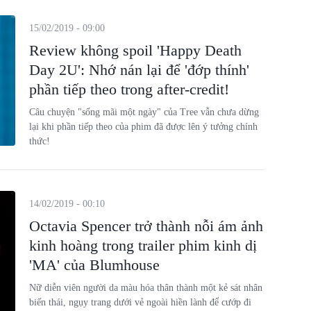
15/02/2019 - 09:00
Review không spoil 'Happy Death
Day 2U': Nhớ nán lại để 'đớp thính'
phần tiếp theo trong after-credit!
Câu chuyện "sống mãi một ngày" của Tree vẫn chưa dừng
lại khi phần tiếp theo của phim đã được lên ý tưởng chính
thức!
14/02/2019 - 00:10
Octavia Spencer trở thành nỗi ám ảnh
kinh hoàng trong trailer phim kinh dị
'MA' của Blumhouse
Nữ diễn viên người da màu hóa thân thành một kẻ sát nhân
biến thái, ngụy trang dưới vẻ ngoài hiền lành để cướp đi