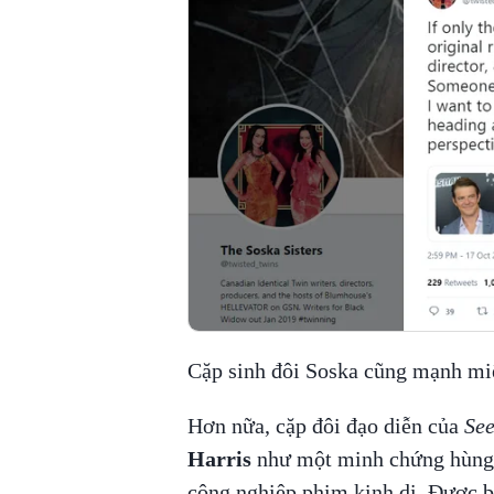
Cặp sinh đôi Soska cũng mạnh miệ
Hơn nữa, cặp đôi đạo diễn của
See
Harris
như một minh chứng hùng h
công nghiệp phim kinh dị. Được bi