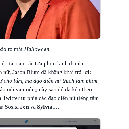
báo ra mắt
Halloween
.
 do tại sao các tựa phim kinh dị của
n nữ, Jason Blum đã khẳng khái trả lời:
ữ cho lắm, mà đạo diễn nữ thích làm phim
câu nói vạ miệng này sau đó đã kéo theo
 Twitter từ phía các đạo diễn nữ tiếng tăm
hà Soska
Jen
và
Sylvia
,…