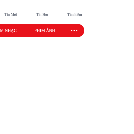
Tin Mới
Tin Hot
Tìm kiếm
M NHẠC
PHIM ẢNH
SAO SPORT