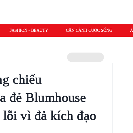
FASHION - BEAUTY
CẬN CẢNH CUỘC SỐNG
Â
ng chiếu
ha đẻ Blumhouse
 lỗi vì đả kích đạo