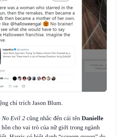
ng chỉ trích Jason Blum.
 No Evil 2
cũng nhắc đến cái tên
Danielle
ồn cho vai trò của nữ giới trong ngành
ết, Harris có biệt danh “screem queen” do