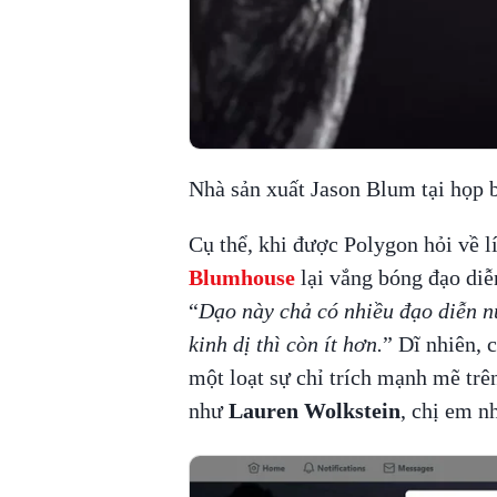
Nhà sản xuất Jason Blum tại họp 
Cụ thể, khi được Polygon hỏi về lí
Blumhouse
lại vắng bóng đạo diễ
“
Dạo này chả có nhiều đạo diễn n
kinh dị thì còn ít hơn.
” Dĩ nhiên, 
một loạt sự chỉ trích mạnh mẽ trên
như
Lauren Wolkstein
, chị em n