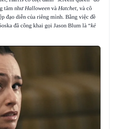
ng tăm như
Halloween
và
Hatchet
, và cô
iệp đạo diễn của riêng mình. Bằng việc đề
Soska đã công khai gọi Jason Blum là “
kẻ