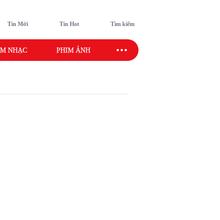
Tin Mới
Tin Hot
Tìm kiếm
M NHẠC
PHIM ẢNH
SAO SPORT