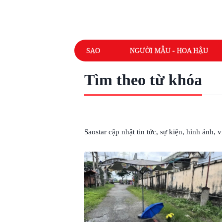
SAO
NGƯỜI MẪU - HOA HẬU
Tìm theo từ khóa
# BÉ GÁI SƠ SINH
Saostar cập nhật tin tức, sự kiện, hình ảnh,