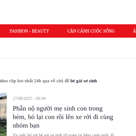
FASHION - BEAUTY
CẬN CẢNH CUỘC SỐNG
Â
 video clip hot nhất 24h qua về chủ đề
bé gái sơ sinh
27/08/2025 - 06:00
Phẫn nộ người mẹ sinh con trong
hẻm, bỏ lại con rồi lên xe rời đi cùng
nhóm bạn
Vụ việc bỏ rơi bé gái sơ sinh tử vong tại hẻm cạnh quốc lộ