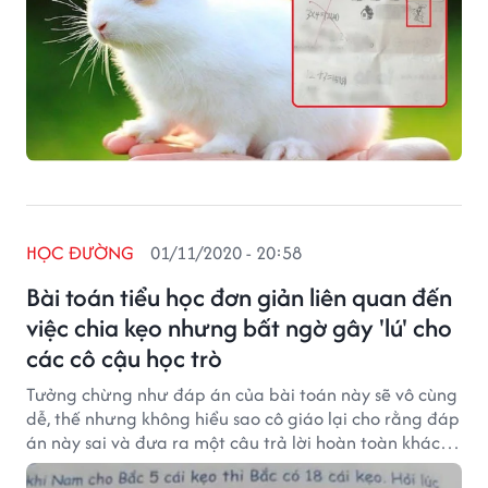
HỌC ĐƯỜNG
01/11/2020 - 20:58
Bài toán tiểu học đơn giản liên quan đến
việc chia kẹo nhưng bất ngờ gây 'lú' cho
các cô cậu học trò
Tưởng chừng như đáp án của bài toán này sẽ vô cùng
dễ, thế nhưng không hiểu sao cô giáo lại cho rằng đáp
án này sai và đưa ra một câu trả lời hoàn toàn khác
khiến không ít phụ huynh vô cùng hoang mang.