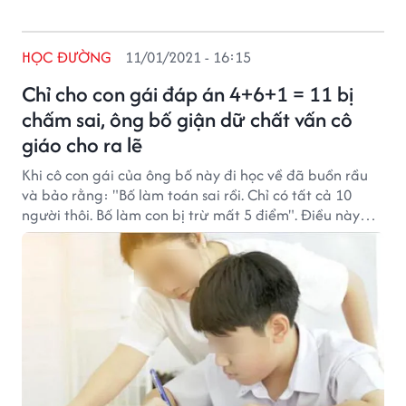
HỌC ĐƯỜNG
11/01/2021 - 16:15
Chỉ cho con gái đáp án 4+6+1 = 11 bị
chấm sai, ông bố giận dữ chất vấn cô
giáo cho ra lẽ
Khi cô con gái của ông bố này đi học về đã buồn rầu
và bảo rằng: "Bố làm toán sai rồi. Chỉ có tất cả 10
người thôi. Bố làm con bị trừ mất 5 điểm". Điều này
khiến ông bố không khỏi giận dữ và quyết hỏi cô giáo
cho ra lẽ.