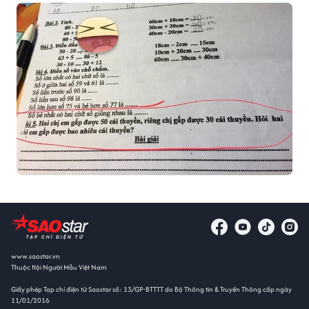
www.saostar.vn
Thuộc Hội Người Mẫu Việt Nam
Giấy phép Tạp chí điện tử Saostar số: 13/GP-BTTTT do Bộ Thông tin & Truyền Thông cấp ngày
11/01/2016