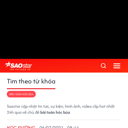
Tìm theo từ khóa
#BÀI TOÁN HÓC BÚA
Saostar cập nhật tin tức, sự kiện, hình ảnh, video clip hot nhất
24h qua về chủ đề
bài toán hóc búa
HỌC ĐƯỜNG
06/07/2021 - 08:44