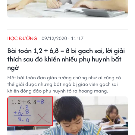
HỌC ĐƯỜNG
09/12/2020 - 11:17
Bài toán 1,2 + 6,8 = 8 bị gạch sai, lời giải
thích sau đó khiến nhiều phụ huynh bất
ngờ
Một bài toán đơn giản tưởng chừng như ai cũng có
thể giải được nhưng bất ngờ bị giáo viên gạch sai
khiến đông đảo phụ huynh tỏ ra hoang mang.