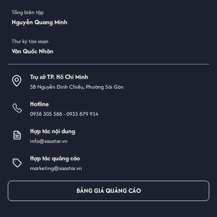
Tổng biên tập
Nguyễn Quang Minh
Thư ký tòa soạn
Văn Quốc Nhân
Trụ sở TP. Hồ Chí Minh
5B Nguyễn Đình Chiểu, Phường Sài Gòn
Hotline
0938 305 588 -
0933 879 914
Hợp tác nội dung
info@saostar.vn
Hợp tác quảng cáo
marketing@saostar.vn
BẢNG GIÁ QUẢNG CÁO