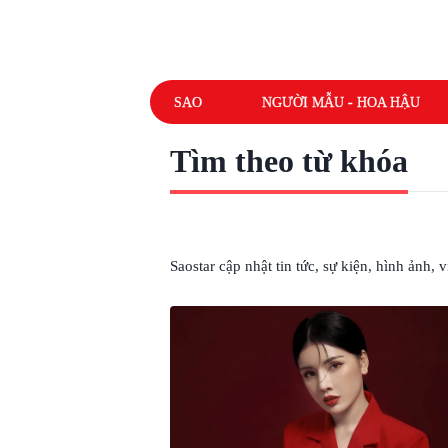
SAO
NGƯỜI MẪU - HOA HẬU
Tìm theo từ khóa
# 9X
Saostar cập nhật tin tức, sự kiện, hình ảnh,