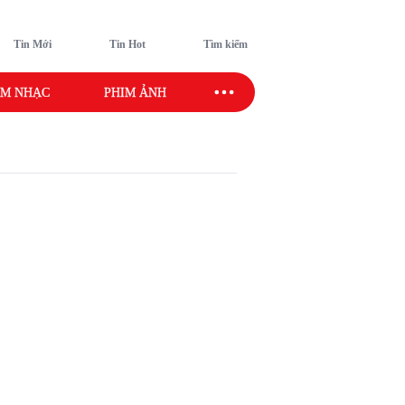
Tin Mới
Tin Hot
Tìm kiếm
M NHẠC
PHIM ẢNH
SAO SPORT