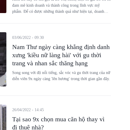
đam mê kinh doanh và thành công trong lĩnh vực mỹ
phẩm. Để có được những thành quả như hiện tại, doanh
nhân trẻ Hiền Lê đã phải đối mặt với rất nhiều thử thách.
03/06/2022 - 09:30
Nam Thư ngày càng khẳng định danh
xưng 'kiều nữ làng hài' với gu thời
trang và nhan sắc thăng hạng
Song song với độ nổi tiếng, sắc vóc và gu thời trang của nữ
diễn viên 9x ngày càng 'lên hương' trong thời gian gần đây.
26/04/2022 - 14:45
Tại sao 9x chọn mua căn hộ thay vì
đi thuê nhà?