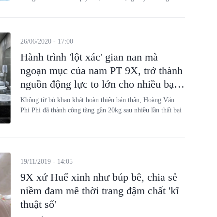
mình cho bệnh viện.
26/06/2020 - 17:00
Hành trình 'lột xác' gian nan mà
ngoạn mục của nam PT 9X, trở thành
nguồn động lực to lớn cho nhiều bạn
trẻ 'cò hương'
Không từ bỏ khao khát hoàn thiện bản thân, Hoàng Văn
Phi Phi đã thành công tăng gần 20kg sau nhiều lần thất bại
19/11/2019 - 14:05
9X xứ Huế xinh như búp bê, chia sẻ
niềm đam mê thời trang đậm chất 'kĩ
thuật số'