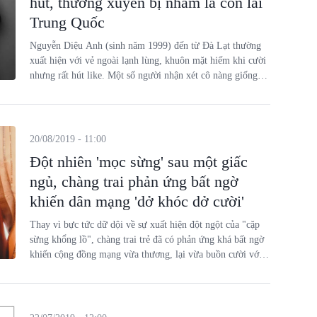
hút, thường xuyên bị nhầm là con lai
Trung Quốc
Nguyễn Diệu Anh (sinh năm 1999) đến từ Đà Lạt thường
xuất hiện với vẻ ngoài lạnh lùng, khuôn mặt hiếm khi cười
nhưng rất hút like. Một số người nhận xét cô nàng giống
con lai Trung Quốc vì sở hữu làn da trắng, sống mũi cao và
đôi mắt sắc
20/08/2019 - 11:00
Đột nhiên 'mọc sừng' sau một giấc
ngủ, chàng trai phản ứng bất ngờ
khiến dân mạng 'dở khóc dở cười'
Thay vì bực tức dữ dội về sự xuất hiện đột ngột của "cặp
sừng khổng lồ", chàng trai trẻ đã có phản ứng khá bất ngờ
khiến cộng đồng mạng vừa thương, lại vừa buồn cười với
hành động của anh.