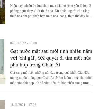
Hiện nay, nhiều 9x lựa chọn mua căn hộ (chủ yếu là loại 2
phòng ngủ) thay vì đi thuê nhà. Dù nhiều người cho rằng
thuê nhà chi phí thấp hơn mua nhà, song, thực thế đây lại là
quyết định thông minh và tối ưu trong dài hạn.
04/01/2022 - 15:00
Gạt nước mắt sau mối tình nhiều năm
với 'chị gái', 9X quyết đi tìm một nửa
phù hợp trong Chân Ái
Gạt sang một bên những nỗi đau trong quá khứ, Gia Hữu
mong muốn thông qua Chân Ái sẽ tìm kiếm được cho mình
một nửa phù hợp, từ đó sớm tiến tới hôn nhân trong tương
lai gần.
11/11/2021 - 17:03