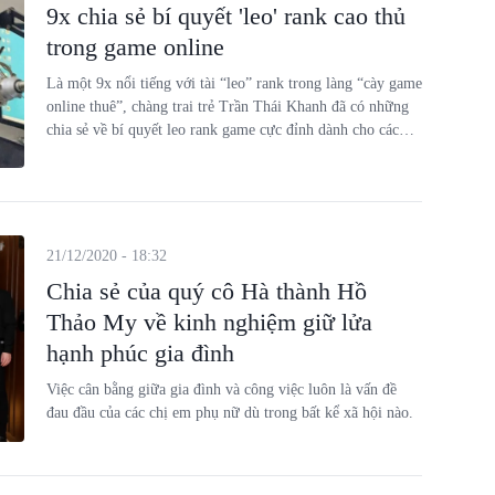
9x chia sẻ bí quyết 'leo' rank cao thủ
trong game online
Là một 9x nổi tiếng với tài “leo” rank trong làng “cày game
online thuê”, chàng trai trẻ Trần Thái Khanh đã có những
chia sẻ về bí quyết leo rank game cực đỉnh dành cho các
bạn trẻ có cùng đam mê.
21/12/2020 - 18:32
Chia sẻ của quý cô Hà thành Hồ
Thảo My về kinh nghiệm giữ lửa
hạnh phúc gia đình
Việc cân bằng giữa gia đình và công việc luôn là vấn đề
đau đầu của các chị em phụ nữ dù trong bất kể xã hội nào.