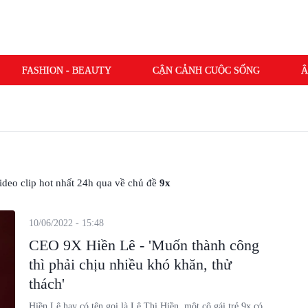
FASHION - BEAUTY
CẬN CẢNH CUỘC SỐNG
Â
 video clip hot nhất 24h qua về chủ đề
9x
10/06/2022 - 15:48
CEO 9X Hiền Lê - 'Muốn thành công
thì phải chịu nhiều khó khăn, thử
thách'
Hiền Lê hay có tên gọi là Lê Thị Hiền, một cô gái trẻ 9x có