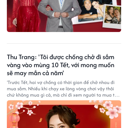
Thu Trang: 'Tôi được chồng chở đi sắm
vàng vào mùng 10 Tết, với mong muốn
sẽ may mắn cả năm'
'Trước Tết, hai vợ chồng có thời gian để chở nhau đi
mua sắm. Nhiều khi chạy xe lòng vòng chơi vậy thôi
chứ không mua gì cả, mà chỉ đi xem người ta mua thôi
cũng thấy đủ vui rồi', Thu Trang chia sẻ.