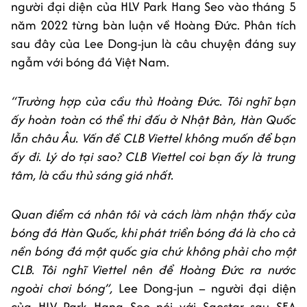
người đại diện của HLV Park Hang Seo vào tháng 5
năm 2022 từng bàn luận về Hoàng Đức. Phân tích
sau đây của Lee Dong-jun là câu chuyện đáng suy
ngẫm với bóng đá Việt Nam.
“Trường hợp của cầu thủ Hoàng Đức. Tôi nghĩ bạn
ấy hoàn toàn có thể thi đấu ở Nhật Bản, Hàn Quốc
lẫn châu Âu. Vấn đề CLB Viettel không muốn để bạn
ấy đi. Lý do tại sao? CLB Viettel coi bạn ấy là trung
tâm, là cầu thủ sáng giá nhất.
Quan điểm cá nhân tôi và cách làm nhận thấy của
bóng đá Hàn Quốc, khi phát triển bóng đá là cho cả
nền bóng đá một quốc gia chứ không phải cho một
CLB. Tôi nghĩ Viettel nên để Hoàng Đức ra nước
ngoài chơi bóng”,
Lee Dong-jun – người đại diện
của HLV Park Hang Seo nói với Saostar sau SEA