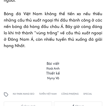
ngoài.
Bóng đá Việt Nam không thể tiến xa nếu thiếu
những cầu thủ xuất ngoại thi đấu thành công ở các
nền bóng đá hàng đầu châu Á. Bây giờ càng đáng
lo khi trở thành "vùng trắng" về cầu thủ xuất ngoại
ở Đông Nam Á, còn nhiều tuyển thủ xuống đá giải
hạng Nhất.
Bài viết
Hoài Anh
Thiết kế
Nyny Võ
HLV PARK HANG-SEO
TUYỂN VIỆT NAM
CÔNG PHƯỢNG
SPECIAL
Copy Link
Chia sẻ