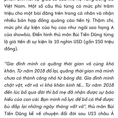
Việt Nam. Một số cầu thủ từng có mức phí trăm
triệu cho một bài đăng trên trang cá nhân và nhận
nhiều bản hợp đồng quảng cáo tiền tỷ. Thậm chí,
mức phí dự kiện của họ cao như ngôi sao hạng A
của showbiz. Điển hình thủ môn Bùi Tiến Dũng từng
lộ giá tiền đi sự kiện là 10 nghìn USD (gần 250 triệu
đồng).
“Gia đình mình có quãng thời gian vô cùng khó
khăn. Từ năm 2018 đổ lại, quãng thời gian mà mình
chưa có thành công nhỏ từ bóng đá. Gia đình mình
chật vật, vất vả vì khó khăn kinh tế... Từ năm 2018
đến lúc bố qua đời thì bố mẹ đã nhận được sự báo
hiếu của con cái. Bọn mình nỗ lực để bố có thể được
bù đắp lại những ngày tháng vất vả”,
thủ môn Bùi
Tiến Dũng kể về chuyện đổi đời sau U23 châu Á