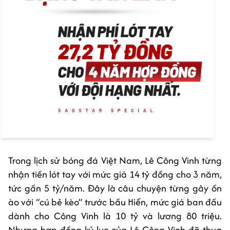
Trong lịch sử bóng đá Việt Nam, Lê Công Vinh từng
nhận tiền lót tay với mức giá 14 tỷ đồng cho 3 năm,
tức gần 5 tỷ/năm. Đây là câu chuyện từng gây ồn
ào với “cú bẻ kèo” trước bầu Hiển, mức giá ban đầu
dành cho Công Vinh là 10 tỷ và lương 80 triệu.
Nhưng hợp đồng kỷ lục của Lê Công Vinh đã thua