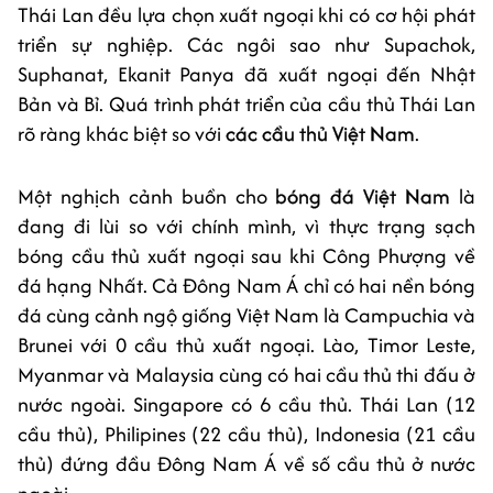
Thái Lan đều lựa chọn xuất ngoại khi có cơ hội phát
triển sự nghiệp. Các ngôi sao như Supachok,
Suphanat, Ekanit Panya đã xuất ngoại đến Nhật
Bản và Bỉ. Quá trình phát triển của cầu thủ Thái Lan
rõ ràng khác biệt so với
các cầu thủ Việt Nam
.
Một nghịch cảnh buồn cho
bóng đá Việt Nam
là
đang đi lùi so với chính mình, vì thực trạng sạch
bóng cầu thủ xuất ngoại sau khi Công Phượng về
đá hạng Nhất. Cả Đông Nam Á chỉ có hai nền bóng
đá cùng cảnh ngộ giống Việt Nam là Campuchia và
Brunei với 0 cầu thủ xuất ngoại. Lào, Timor Leste,
Myanmar và Malaysia cùng có hai cầu thủ thi đấu ở
nước ngoài. Singapore có 6 cầu thủ. Thái Lan (12
cầu thủ), Philipines (22 cầu thủ), Indonesia (21 cầu
thủ) đứng đầu Đông Nam Á về số cầu thủ ở nước