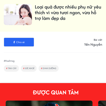
Loại quả được nhiều phụ nữ yêu
thích vì vừa tươi ngon, vừa hỗ
trợ làm đẹp da
Bài viết
Chia sẻ
Yến Nguyễn
#Hashtag
#
TRÁI CÂY
#
SỨC KHOẺ
#
DINH DƯỠNG
ĐƯỢC QUAN TÂM