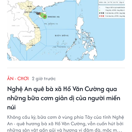
ĂN - CHƠI
2 giờ trước
Nghệ An quê bà xã Hồ Văn Cường qua
những bữa cơm giản dị của người miền
núi
Không cầu kỳ, bữa cơm ở vùng phía Tây của tỉnh Nghệ
An - quê hương bà xã Hồ Văn Cường, vẫn cuốn hút bởi
những sản vật gần gũi và hương vị đậm đà, mộc mạc