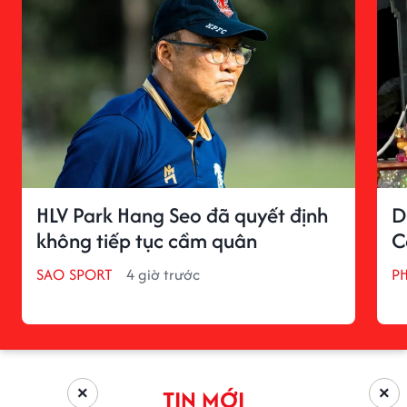
HLV Park Hang Seo đã quyết định
D
không tiếp tục cầm quân
C
SAO SPORT
4 giờ trước
P
×
×
TIN MỚI