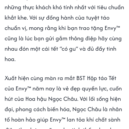
những thực khách khó tính nhất với tiêu chuẩn
khắt khe. Với sự đồng hành của tuyệt táo
chuẩn vị, mong rằng khi bạn trao tặng Envy™
cũng là lúc bạn gửi gắm thông điệp hãy cùng
nhau đón một cái tết “có gu” và đủ đầy tinh
hoa.
Xuất hiện cùng màn ra mắt BST Hộp táo Tết
của Envy™ năm nay là vẻ đẹp quyền lực, cuốn
hút của Hoa hậu Ngọc Châu. Với lối sống hiện
đại, phong cách biến hóa, Ngọc Châu là nhân
tố hoàn hảo giúp Envy™ lan tỏa khí chất sành