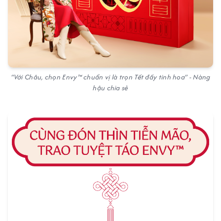
“Với Châu, chọn Envy™ chuẩn vị là trọn Tết đầy tinh hoa” - Nàng
hậu chia sẻ