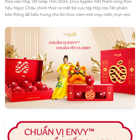
Hòa vào nhịp Tết Giáp Thìn 2024, Envy Apples Việt Nam cùng Hoa
hậu Ngọc Châu chính thức ra mắt bộ sưu tập Hộp táo Tết phiên
bản Rồng để biểu trưng cho lời chúc năm mới may mắn, trọn vẹn.