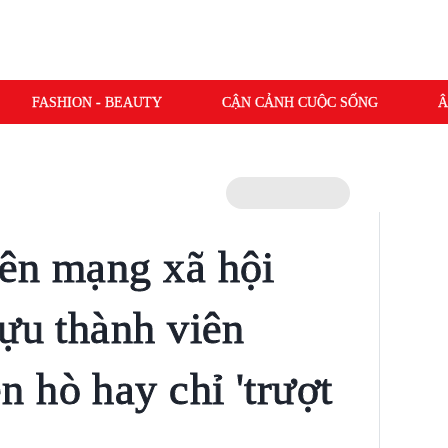
FASHION - BEAUTY
CẬN CẢNH CUỘC SỐNG
Â
ên mạng xã hội
cựu thành viên
 hò hay chỉ 'trượt