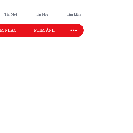
Tin Mới
Tin Hot
Tìm kiếm
M NHẠC
PHIM ẢNH
SAO SPORT