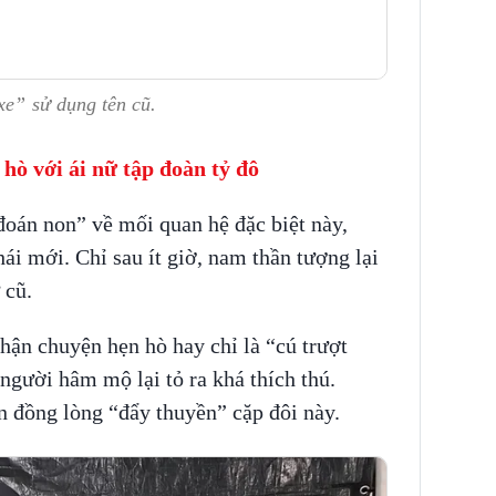
xe” sử dụng tên cũ.
hò với ái nữ tập đoàn tỷ đô
đoán non” về mối quan hệ đặc biệt này,
hái mới. Chỉ sau ít giờ, nam thần tượng lại
 cũ.
hận chuyện hẹn hò hay chỉ là “cú trượt
 người hâm mộ lại tỏ ra khá thích thú.
 đồng lòng “đẩy thuyền” cặp đôi này.