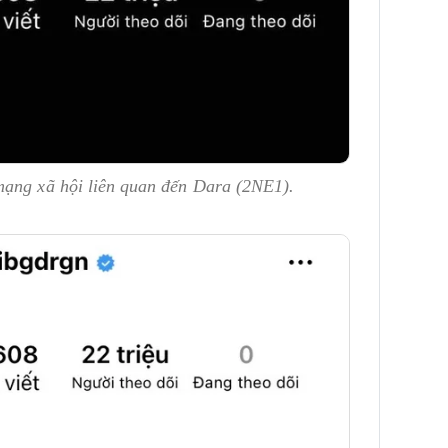
mạng xã hội liên quan đến Dara (2NE1).