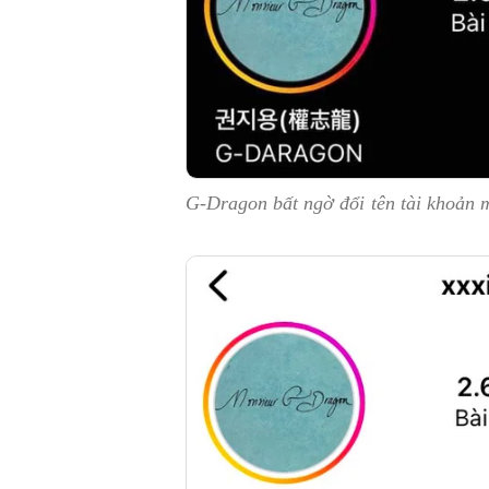
G-Dragon bất ngờ đổi tên tài khoản 