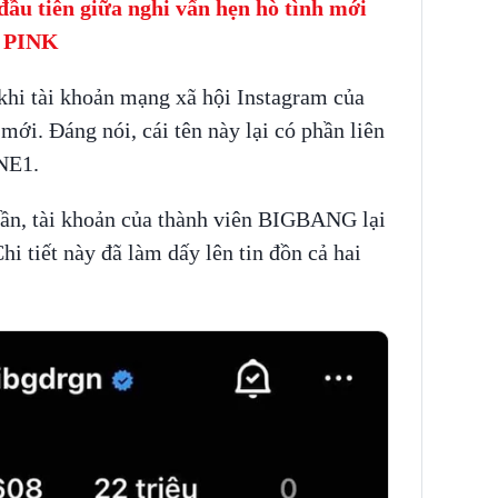
đầu tiên giữa nghi vấn hẹn hò tình mới
K PINK
khi tài khoản mạng xã hội Instagram của
mới. Đáng nói, cái tên này lại có phần liên
2NE1.
ần, tài khoản của thành viên BIGBANG lại
tiết này đã làm dấy lên tin đồn cả hai