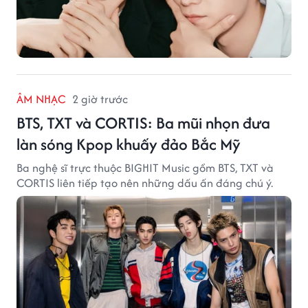
ÂM NHẠC
2 giờ trước
BTS, TXT và CORTIS: Ba mũi nhọn đưa
làn sóng Kpop khuấy đảo Bắc Mỹ
Ba nghệ sĩ trực thuộc BIGHIT Music gồm BTS, TXT và
CORTIS liên tiếp tạo nên những dấu ấn đáng chú ý.