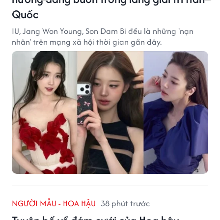
Quốc
IU, Jang Won Young, Son Dam Bi đều là những 'nạn
nhân' trên mạng xã hội thời gian gần đây.
NGƯỜI MẪU - HOA HẬU
38 phút trước