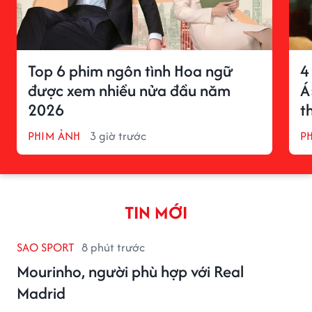
Top 6 phim ngôn tình Hoa ngữ
4
được xem nhiều nửa đầu năm
Á
2026
t
PHIM ẢNH
3 giờ trước
P
TIN MỚI
SAO SPORT
8 phút trước
Mourinho, người phù hợp với Real
Madrid