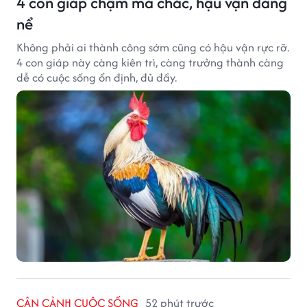
4 con giáp chậm mà chắc, hậu vận đáng
nể
Không phải ai thành công sớm cũng có hậu vận rực rỡ.
4 con giáp này càng kiên trì, càng trưởng thành càng
dễ có cuộc sống ổn định, đủ đầy.
CẬN CẢNH CUỘC SỐNG
52 phút trước