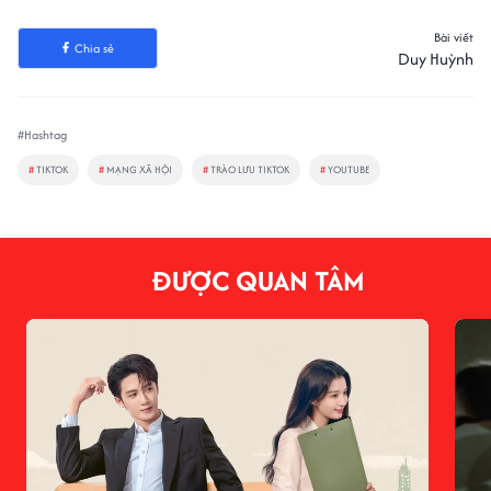
Bài viết
Chia sẻ
Duy Huỳnh
#Hashtag
#
TIKTOK
#
MẠNG XÃ HỘI
#
TRÀO LƯU TIKTOK
#
YOUTUBE
ĐƯỢC QUAN TÂM