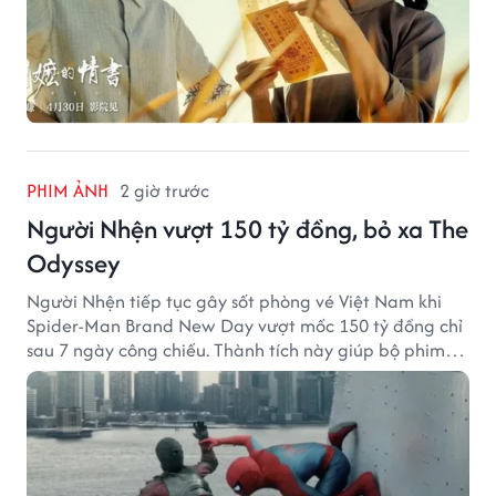
PHIM ẢNH
2 giờ trước
Người Nhện vượt 150 tỷ đồng, bỏ xa The
Odyssey
Người Nhện tiếp tục gây sốt phòng vé Việt Nam khi
Spider-Man Brand New Day vượt mốc 150 tỷ đồng chỉ
sau 7 ngày công chiếu. Thành tích này giúp bộ phim
của Tom Holland tạo khoảng cách đáng kể với The
Odyssey trên đường đua doanh thu.