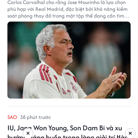
Carlos Carvalhal cho rằng Jose Mourinho là lựa chọn
phù hợp với Real Madrid, đặc biệt bởi khả năng kiểm
soát phòng thay đồ trong một tập thể đang cần tìm
lại sự ổn định.
SAO
38 phút trước
IU, Jang Won Young, Son Dam Bi và xu
×
×
hướng đáng buồn trong làng giải trí Hàn