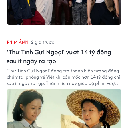
PHIM ẢNH
2 giờ trước
'Thư Tình Gửi Ngoại' vượt 14 tỷ đồng
sau ít ngày ra rạp
'Thư Tình Gửi Ngoại' đang trở thành hiện tượng đáng
chú ý tại phòng vé Việt khi cán mốc hơn 14 tỷ đồng chỉ
sau ít ngày ra rạp. Thành tích này giúp bộ phim vượt
kỳ vọng ban đầu và duy trì sức hút giữa cuộc cạnh
tranh của nhiều tác phẩm lớn.