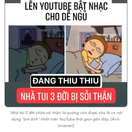
'Nhà tôi 3 đời chữa sỏi thận' là quảng cáo được cho là có nội
dung "ám ảnh" nhất trên YouTube thời gian gần đây. (Ảnh:
Internet)