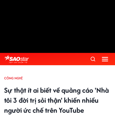
CÔNG NGHỆ
Sự thật ít ai biết về quảng cáo 'Nhà
tôi 3 đời trị sỏi thận' khiến nhiều
người ức chế trên YouTube