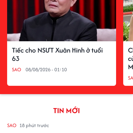
Tiếc cho NSƯT Xuân Hinh ở tuổi
C
63
c
M
SAO
08/08/2026 - 01:10
S
TIN MỚI
SAO
18 phút trước