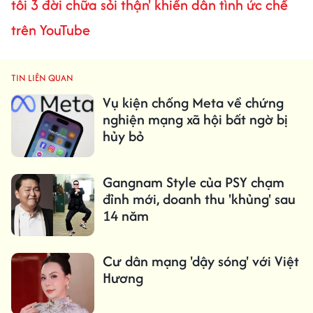
tôi 3 đời chữa sỏi thận' khiến dân tình ức chế
trên YouTube
TIN LIÊN QUAN
Vụ kiện chống Meta về chứng
nghiện mạng xã hội bất ngờ bị
hủy bỏ
Gangnam Style của PSY chạm
đỉnh mới, doanh thu 'khủng' sau
14 năm
Cư dân mạng 'dậy sóng' với Việt
Hương