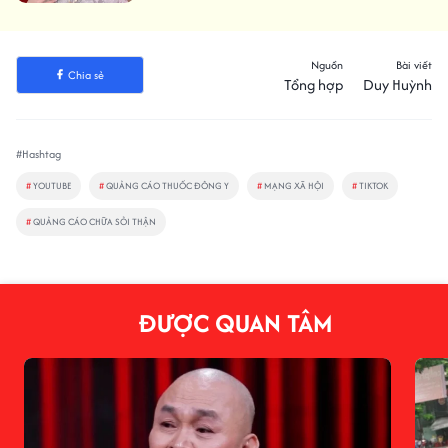
Nguồn
Bài viết
Chia sẻ
Tổng hợp
Duy Huỳnh
#Hashtag
#
YOUTUBE
#
QUẢNG CÁO THUỐC ĐÔNG Y
#
MẠNG XÃ HỘI
#
TIKTOK
#
QUẢNG CÁO CHỮA SỎI THẬN
ĐƯỢC QUAN TÂM