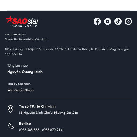
www.saostar.vn
Thuộc Hội Người Mẫu Việt Nam
Giấy phép Tạp chí điện tử Saostar số: 13/GP-BTTTT do Bộ Thông tin & Truyền Thông cấp ngày
11/01/2016
Tổng biên tập
Nguyễn Quang Minh
Thư ký tòa soạn
Văn Quốc Nhân
Trụ sở TP. Hồ Chí Minh
5B Nguyễn Đình Chiểu, Phường Sài Gòn
Hotline
0938 305 588 -
0933 879 914