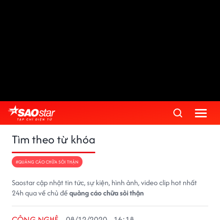
Tìm theo từ khóa
#QUẢNG CÁO CHỮA SỎI THẬN
Saostar cập nhật tin tức, sự kiện, hình ảnh, video clip hot nhất
24h qua về chủ đề
quảng cáo chữa sỏi thận
CÔNG NGHỆ
08/12/2020 - 16:18