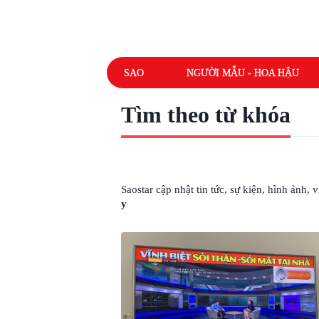
SAO
NGƯỜI MẪU - HOA HẬU
Tìm theo từ khóa
# QUẢNG CÁO THUỐC ĐÔNG Y
Saostar cập nhật tin tức, sự kiện, hình ảnh,
y