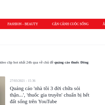
FASHION - BEAUTY
CẬN CẢNH CUỘC SỐNG
Â
 video clip hot nhất 24h qua về chủ đề
quảng cáo thuốc Đông
27/03/2021 - 15:36
Quảng cáo 'nhà tôi 3 đời chữa sỏi
thận...', 'thuốc gia truyền' chuẩn bị hết
đất sống trên YouTube