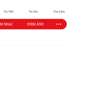
Tin Mới
Tin Hot
Tìm kiếm
M NHẠC
PHIM ẢNH
SAO SPORT