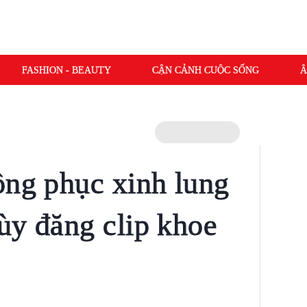
FASHION - BEAUTY
CẬN CẢNH CUỘC SỐNG
Â
ồng phục xinh lung
ùy đăng clip khoe