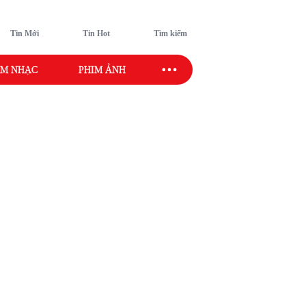
Tin Mới
Tin Hot
Tìm kiếm
M NHẠC
PHIM ẢNH
SAO SPORT