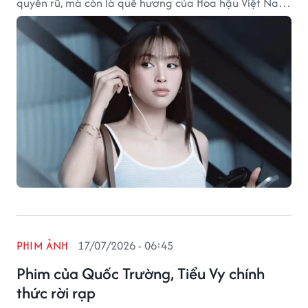
quyến rũ, mà còn là quê hương của Hoa hậu Việt Nam
2018 Trần Tiểu Vy. Bên cạnh những điểm đến nổi tiếng,
thành phố này vẫn còn lưu giữ nhiều "viên ngọc ẩn"
như Làng Vân – ngôi làng cũ nép mình dưới chân đèo
Hải Vân, nơi mang vẻ đẹp hoang sơ và bình yên hiếm
có.
PHIM ẢNH
17/07/2026 - 06:45
Phim của Quốc Trường, Tiểu Vy chính
thức rời rạp