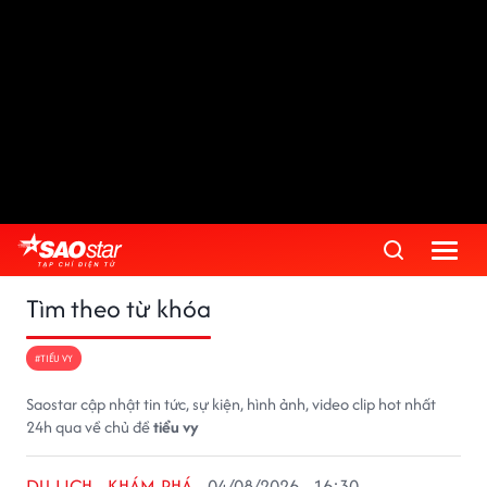
Tìm theo từ khóa
#TIỂU VY
Saostar cập nhật tin tức, sự kiện, hình ảnh, video clip hot nhất
24h qua về chủ đề
tiểu vy
DU LỊCH - KHÁM PHÁ
04/08/2026 - 16:30