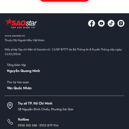
www.saostar.vn
Thuộc Hội Người Mẫu Việt Nam
Giấy phép Tạp chí điện tử Saostar số: 13/GP-BTTTT do Bộ Thông tin & Truyền Thông cấp ngày
11/01/2016
Tổng biên tập
Nguyễn Quang Minh
Thư ký tòa soạn
Văn Quốc Nhân
Trụ sở TP. Hồ Chí Minh
5B Nguyễn Đình Chiểu, Phường Sài Gòn
Hotline
0938 305 588 -
0933 879 914