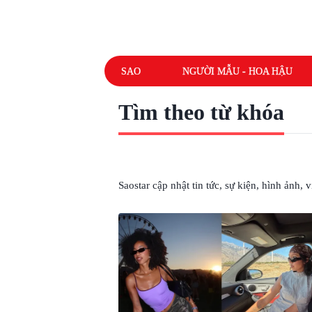
SAO
NGƯỜI MẪU - HOA HẬU
Tìm theo từ khóa
# XU HƯỚNG
Saostar cập nhật tin tức, sự kiện, hình ảnh,