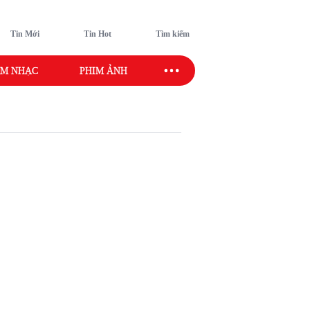
Tin Mới
Tin Hot
Tìm kiếm
M NHẠC
PHIM ẢNH
SAO SPORT