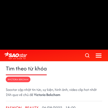
Tìm theo từ khóa
#VICTORIA BEKCHAM
Saostar cập nhật tin tức, sự kiện, hình ảnh, video clip hot nhất
24h qua về chủ đề
Victoria Bekcham
FASHION - BEAUTY
06/08/2022 - 18:00