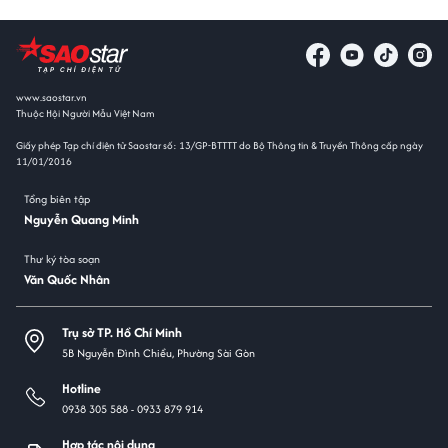
www.saostar.vn
Thuộc Hội Người Mẫu Việt Nam
Giấy phép Tạp chí điện tử Saostar số: 13/GP-BTTTT do Bộ Thông tin & Truyền Thông cấp ngày
11/01/2016
Tổng biên tập
Nguyễn Quang Minh
Thư ký tòa soạn
Văn Quốc Nhân
Trụ sở TP. Hồ Chí Minh
5B Nguyễn Đình Chiểu, Phường Sài Gòn
Hotline
0938 305 588 -
0933 879 914
Hợp tác nội dung