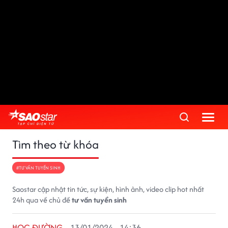
Tìm theo từ khóa
#TƯ VẤN TUYỂN SINH
Saostar cập nhật tin tức, sự kiện, hình ảnh, video clip hot nhất
24h qua về chủ đề
tư vấn tuyển sinh
HỌC ĐƯỜNG
13/01/2024 - 14:36