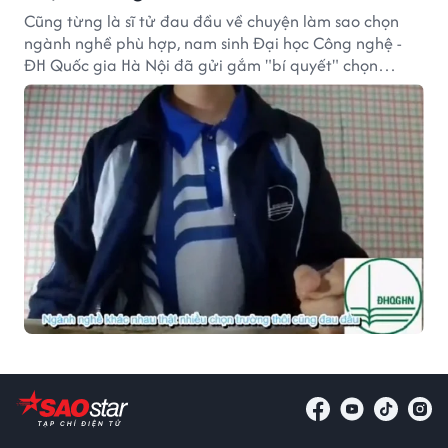
Cũng từng là sĩ tử đau đầu về chuyện làm sao chọn
ngành nghề phù hợp, nam sinh Đại học Công nghệ -
ĐH Quốc gia Hà Nội đã gửi gắm "bí quyết" chọn
trường của mình cho thế hệ 10X. Đặc biệt, "cẩm nang
mùa thi" ấy lại được gói gọn trong ca khúc nhạc chế
"Cô gái m52".