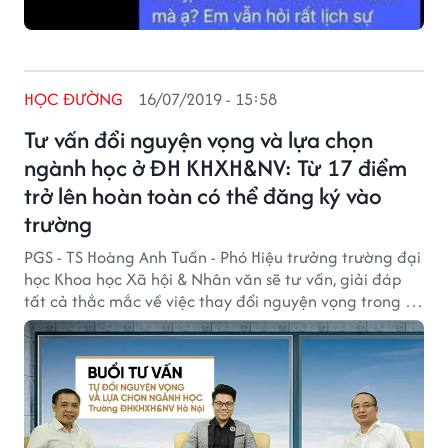
HỌC ĐƯỜNG
16/07/2019 - 15:58
Tư vấn đổi nguyện vọng và lựa chọn
ngành học ở ĐH KHXH&NV: Từ 17 điểm
trở lên hoàn toàn có thể đăng ký vào
trường
PGS - TS Hoàng Anh Tuấn - Phó Hiệu trưởng trường đại
học Khoa học Xã hội & Nhân văn sẽ tư vấn, giải đáp
tất cả thắc mắc về việc thay đổi nguyện vọng trong kỳ
thi THPT Quốc gia 2019 cũng như những băn khoăn về
việc lựa chọn ngành học phù hợp ở trường
ĐHKHXH&NV.