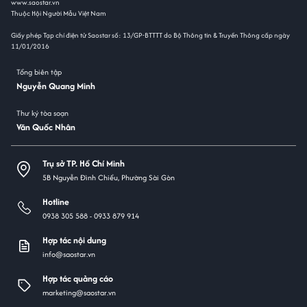
www.saostar.vn
Thuộc Hội Người Mẫu Việt Nam
Giấy phép Tạp chí điện tử Saostar số: 13/GP-BTTTT do Bộ Thông tin & Truyền Thông cấp ngày
11/01/2016
Tổng biên tập
Nguyễn Quang Minh
Thư ký tòa soạn
Văn Quốc Nhân
Trụ sở TP. Hồ Chí Minh
5B Nguyễn Đình Chiểu, Phường Sài Gòn
Hotline
0938 305 588 -
0933 879 914
Hợp tác nội dung
info@saostar.vn
Hợp tác quảng cáo
marketing@saostar.vn