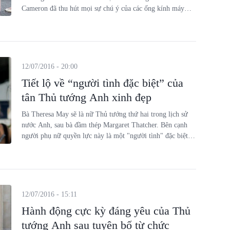
Cameron đã thu hút mọi sự chú ý của các ống kính máy
quay trong ngày gia đình họ rời khỏi Số 10 Phố Downing.
12/07/2016 - 20:00
Tiết lộ về “người tình đặc biệt” của
tân Thủ tướng Anh xinh đẹp
Bà Theresa May sẽ là nữ Thủ tướng thứ hai trong lịch sử
nước Anh, sau bà đầm thép Margaret Thatcher. Bên cạnh
người phụ nữ quyền lực này là một "người tình" đặc biệt
luôn sát cánh với bà trong suốt 36 năm qua.
12/07/2016 - 15:11
Hành động cực kỳ đáng yêu của Thủ
tướng Anh sau tuyên bố từ chức