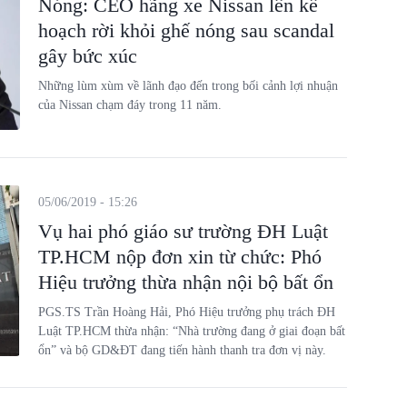
Nóng: CEO hãng xe Nissan lên kế
hoạch rời khỏi ghế nóng sau scandal
gây bức xúc
Những lùm xùm về lãnh đạo đến trong bối cảnh lợi nhuận
của Nissan chạm đáy trong 11 năm.
05/06/2019 - 15:26
Vụ hai phó giáo sư trường ĐH Luật
TP.HCM nộp đơn xin từ chức: Phó
Hiệu trưởng thừa nhận nội bộ bất ổn
PGS.TS Trần Hoàng Hải, Phó Hiệu trưởng phụ trách ĐH
Luật TP.HCM thừa nhận: “Nhà trường đang ở giai đoạn bất
ổn” và bộ GD&ĐT đang tiến hành thanh tra đơn vị này.