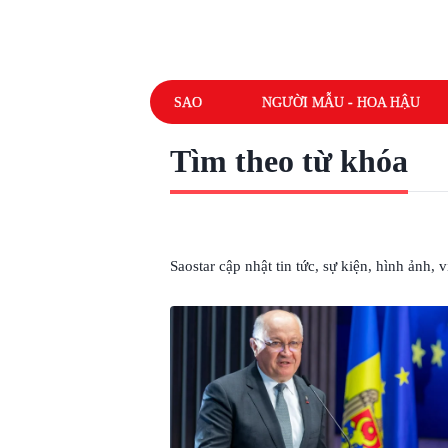
SAO
NGƯỜI MẪU - HOA HẬU
Tìm theo từ khóa
# TỪ CHỨC
Saostar cập nhật tin tức, sự kiện, hình ảnh,