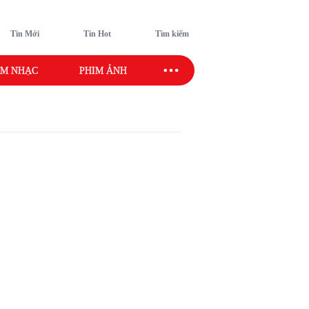
Tin Mới
Tin Hot
Tìm kiếm
M NHẠC
PHIM ẢNH
SAO SPORT