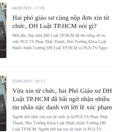
04/06/2019 - 17:09
Hai phó giáo sư cùng nộp đơn xin từ
chức, ĐH Luật TP.HCM nói gì?
Mới đây, Đại diện ĐH Luật TP.HCM đã lên tiếng về vụ
việc PGS.TS Phan Nhật Thanh, Phó Trưởng Khoa Luật
Hành chính Trường ĐH Luật TP.HCM và PGS.TS Nguyễn
Thị Thủy, hiện là Phó trưởng Khoa phụ trách Khoa Quản
trị Luật vừa nộp đơn xin từ chức.
03/06/2019 - 19:13
Vừa xin từ chức, hai Phó Giáo sư ĐH
Luật TP.HCM đã bất ngờ nhận nhiều
tin nhắn nặc danh với lời lẽ xúc phạm
Người thứ nhất vừa xin từ chức là là PGS.TS Phan Nhật
Thanh, Phó Trưởng Khoa Luật Hành chính Trường ĐH
Luật TP.HCM. Người thứ hai xin từ chức là PGS.TS