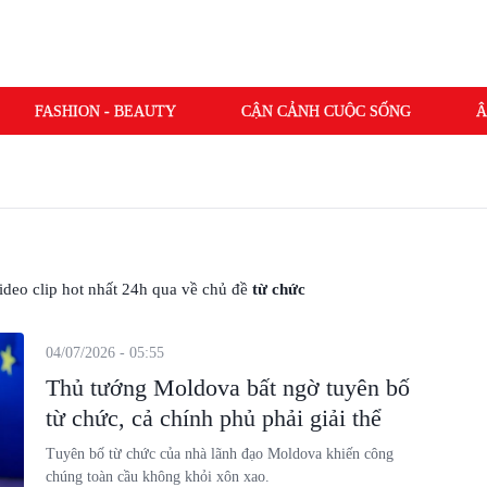
FASHION - BEAUTY
CẬN CẢNH CUỘC SỐNG
Â
 video clip hot nhất 24h qua về chủ đề
từ chức
04/07/2026 - 05:55
Thủ tướng Moldova bất ngờ tuyên bố
từ chức, cả chính phủ phải giải thể
Tuyên bố từ chức của nhà lãnh đạo Moldova khiến công
chúng toàn cầu không khỏi xôn xao.