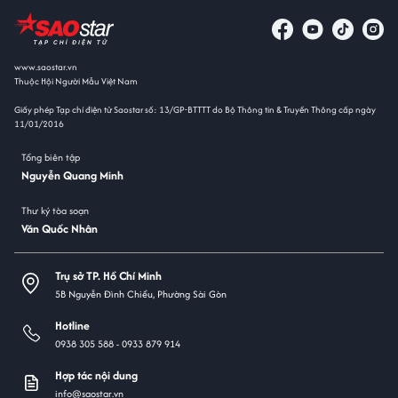
www.saostar.vn
Thuộc Hội Người Mẫu Việt Nam
Giấy phép Tạp chí điện tử Saostar số: 13/GP-BTTTT do Bộ Thông tin & Truyền Thông cấp ngày
11/01/2016
Tổng biên tập
Nguyễn Quang Minh
Thư ký tòa soạn
Văn Quốc Nhân
Trụ sở TP. Hồ Chí Minh
5B Nguyễn Đình Chiểu, Phường Sài Gòn
Hotline
0938 305 588 -
0933 879 914
Hợp tác nội dung
info@saostar.vn