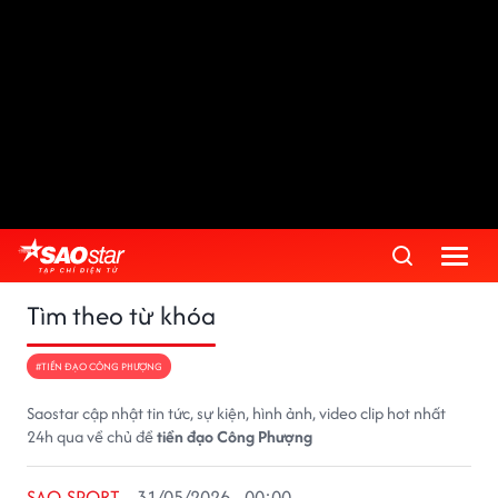
Tìm theo từ khóa
#TIỀN ĐẠO CÔNG PHƯỢNG
Saostar cập nhật tin tức, sự kiện, hình ảnh, video clip hot nhất
24h qua về chủ đề
tiền đạo Công Phượng
SAO SPORT
31/05/2026 - 00:00