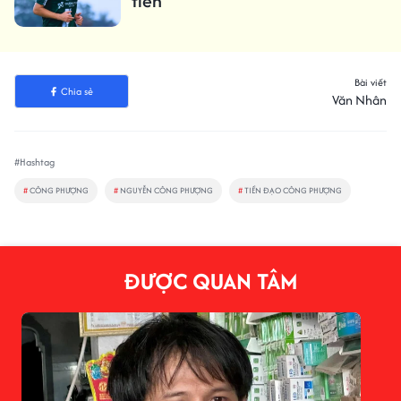
tiên
Bài viết
Chia sẻ
Văn Nhân
#Hashtag
#
CÔNG PHƯỢNG
#
NGUYỄN CÔNG PHƯỢNG
#
TIỀN ĐẠO CÔNG PHƯỢNG
ĐƯỢC QUAN TÂM