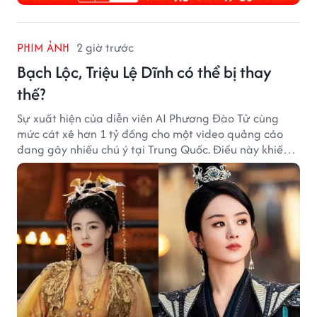
PHIM ẢNH
2 giờ trước
Bạch Lộc, Triệu Lệ Dĩnh có thể bị thay
thế?
Sự xuất hiện của diễn viên AI Phương Đào Tử cùng
mức cát xê hơn 1 tỷ đồng cho một video quảng cáo
đang gây nhiều chú ý tại Trung Quốc. Điều này khiến
không ít người đặt câu hỏi liệu những ngôi sao hàng
đầu như Bạch Lộc, Triệu Lệ Dĩnh có thể bị thay thế
trong tương lai.