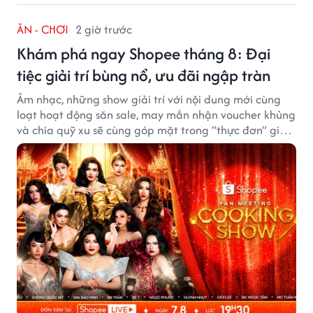
ĂN - CHƠI
2 giờ trước
Khám phá ngay Shopee tháng 8: Đại
tiệc giải trí bùng nổ, ưu đãi ngập tràn
Âm nhạc, những show giải trí với nội dung mới cùng
loạt hoạt động săn sale, may mắn nhận voucher khủng
và chia quỹ xu sẽ cùng góp mặt trong “thực đơn” giải
trí cuối tuần trên Shopee, diễn ra liên tiếp vào ngày
7/8 và 8/8.