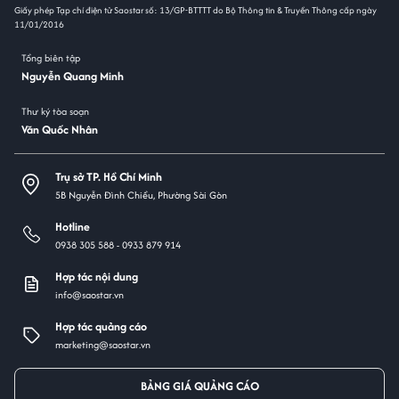
Giấy phép Tạp chí điện tử Saostar số: 13/GP-BTTTT do Bộ Thông tin & Truyền Thông cấp ngày
11/01/2016
Tổng biên tập
Nguyễn Quang Minh
Thư ký tòa soạn
Văn Quốc Nhân
Trụ sở TP. Hồ Chí Minh
5B Nguyễn Đình Chiểu, Phường Sài Gòn
Hotline
0938 305 588 -
0933 879 914
Hợp tác nội dung
info@saostar.vn
Hợp tác quảng cáo
marketing@saostar.vn
BẢNG GIÁ QUẢNG CÁO