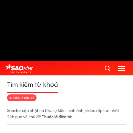
Tìm kiếm từ khoá
#THUỐC LÁ ĐIỆN TỬ
Saostar cập nhật tin tức, sự kiện, hình ảnh, video clip hot nhất
24h qua về chủ đề
Thuốc lá điện tử