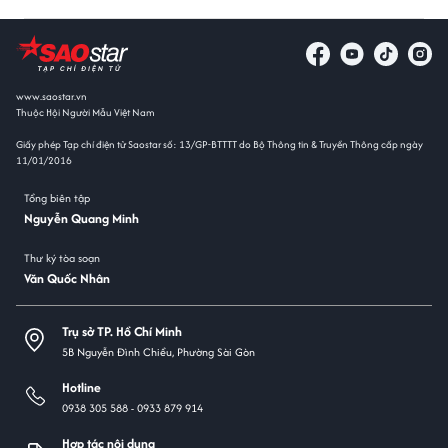
www.saostar.vn
Thuộc Hội Người Mẫu Việt Nam
Giấy phép Tạp chí điện tử Saostar số: 13/GP-BTTTT do Bộ Thông tin & Truyền Thông cấp ngày
11/01/2016
Tổng biên tập
Nguyễn Quang Minh
Thư ký tòa soạn
Văn Quốc Nhân
Trụ sở TP. Hồ Chí Minh
5B Nguyễn Đình Chiểu, Phường Sài Gòn
Hotline
0938 305 588 -
0933 879 914
Hợp tác nội dung