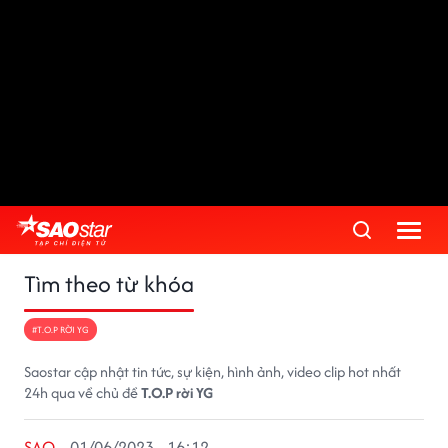
Tìm theo từ khóa
#T.O.P RỜI YG
Saostar cập nhật tin tức, sự kiện, hình ảnh, video clip hot nhất
24h qua về chủ đề
T.O.P rời YG
SAO
01/06/2023 - 16:12