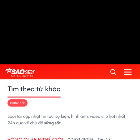
Tìm theo từ khóa
#SỬNG SỐT
Saostar cập nhật tin tức, sự kiện, hình ảnh, video clip hot nhất
24h qua về chủ đề
sửng sốt
VÒNG QUANH THẾ GIỚI
07/03/2026 - 06:15