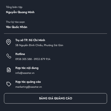
Tổng biên tập
Nguyễn Quang Minh
Thư ký tòa soạn
Văn Quốc Nhân
Trụ sở TP. Hồ Chí Minh
5B Nguyễn Đình Chiểu, Phường Sài Gòn
Hotline
0938 305 588 -
0933 879 914
Hợp tác nội dung
info@saostar.vn
Hợp tác quảng cáo
marketing@saostar.vn
BẢNG GIÁ QUẢNG CÁO