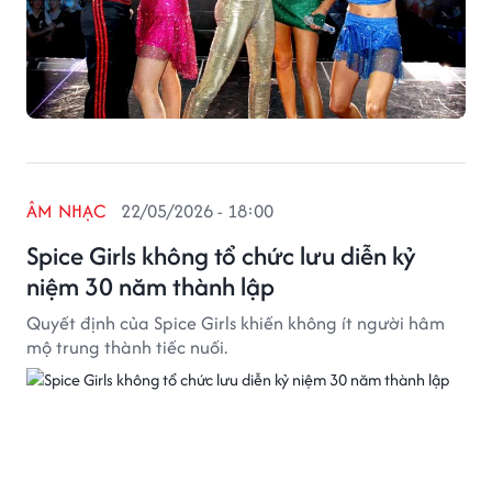
ÂM NHẠC
22/05/2026 - 18:00
Spice Girls không tổ chức lưu diễn kỷ
niệm 30 năm thành lập
Quyết định của Spice Girls khiến không ít người hâm
mộ trung thành tiếc nuối.