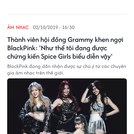
ÂM NHẠC
02/10/2019 - 16:30
Thành viên hội đồng Grammy khen ngợi
BlackPink: 'Như thể tôi đang được
chứng kiến Spice Girls biểu diễn vậy'
BlackPink đang dần nhận được sự chú ý từ các chuyên
gia âm nhạc trên thế giới.