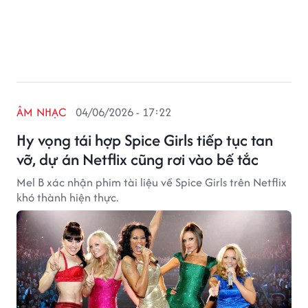
ÂM NHẠC
04/06/2026 - 17:22
Hy vọng tái hợp Spice Girls tiếp tục tan
vỡ, dự án Netflix cũng rơi vào bế tắc
Mel B xác nhận phim tài liệu về Spice Girls trên Netflix
khó thành hiện thực.