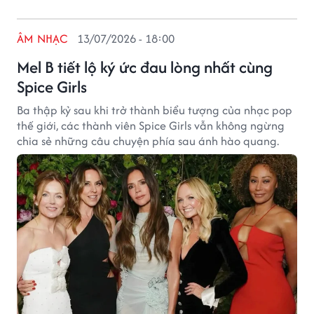
ÂM NHẠC
13/07/2026 - 18:00
Mel B tiết lộ ký ức đau lòng nhất cùng
Spice Girls
Ba thập kỷ sau khi trở thành biểu tượng của nhạc pop
thế giới, các thành viên Spice Girls vẫn không ngừng
chia sẻ những câu chuyện phía sau ánh hào quang.