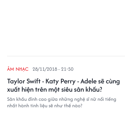
ÂM NHẠC
28/11/2018 - 21:50
Taylor Swift - Katy Perry - Adele sẽ cùng
xuất hiện trên một siêu sân khấu?
Sân khấu đỉnh cao giữa những nghệ sĩ nữ nổi tiếng
nhất hành tinh liệu sẽ như thế nào?