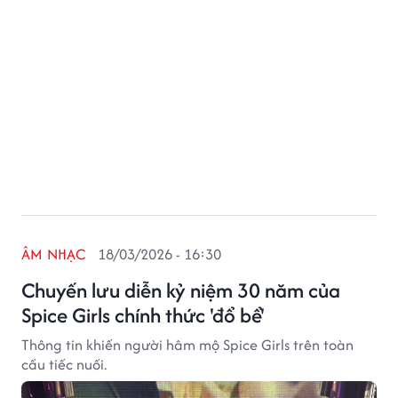
ÂM NHẠC
18/03/2026 - 16:30
Chuyến lưu diễn kỷ niệm 30 năm của
Spice Girls chính thức 'đổ bể'
Thông tin khiến người hâm mộ Spice Girls trên toàn
cầu tiếc nuối.