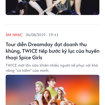
ÂM NHẠC
04/08/2019 - 19:41
Tour diễn Dreamday đạt doanh thu
khủng, TWICE tiếp bước kỷ lục của huyền
thoại Spice Girls
TWICE một lần nữa khiến nhiều người nể phục với khả
năng "cá kiếm" của mình.