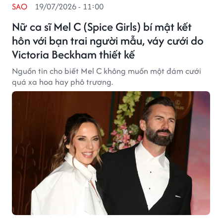
SAO
19/07/2026 - 11:00
Nữ ca sĩ Mel C (Spice Girls) bí mật kết
hôn với bạn trai người mẫu, váy cưới do
Victoria Beckham thiết kế
Nguồn tin cho biết Mel C không muốn một đám cưới
quá xa hoa hay phô trương.