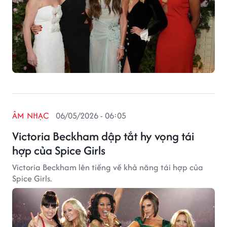
ÂM NHẠC
06/05/2026 - 06:05
Victoria Beckham dập tắt hy vọng tái
hợp của Spice Girls
Victoria Beckham lên tiếng về khả năng tái hợp của
Spice Girls.