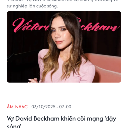
sự nghiệp lẫn cuộc sống.
ÂM NHẠC
03/10/2025 - 07:00
Vợ David Beckham khiến cõi mạng 'dậy
sóng'