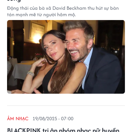
Động thái của bà xã David Beckham thu hút sự bàn
tán mạnh mẽ từ người hâm mộ.
ÂM NHẠC
19/08/2025 - 07:00
BLACKPINK tri ân nhóm nhạc nữ huyền