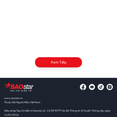
Xem Tiếp
www.saostar.vn
Thuộc Hội Người Mẫu Việt Nam
Giấy phép Tạp chí điện tử Saostar số: 13/GP-BTTTT do Bộ Thông tin & Truyền Thông cấp ngày
11/01/2016