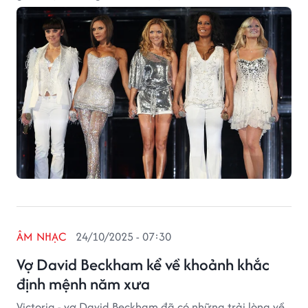
ÂM NHẠC
24/10/2025 - 07:30
Vợ David Beckham kể về khoảnh khắc
định mệnh năm xưa
Victoria - vợ David Beckham đã có những trải lòng về