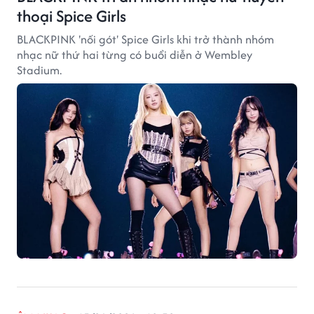
thoại Spice Girls
BLACKPINK 'nối gót' Spice Girls khi trở thành nhóm
nhạc nữ thứ hai từng có buổi diễn ở Wembley
Stadium.