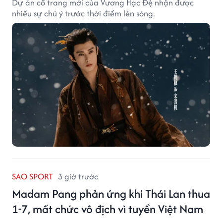
Dự án cổ trang mới của Vương Hạc Đệ nhận được
nhiều sự chú ý trước thời điểm lên sóng.
SAO SPORT
3 giờ trước
Madam Pang phản ứng khi Thái Lan thua
1-7, mất chức vô địch vì tuyển Việt Nam