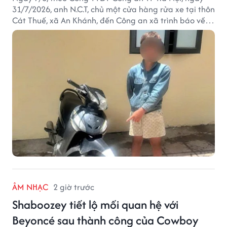
31/7/2026, anh N.C.T, chủ một cửa hàng rửa xe tại thôn
Cát Thuế, xã An Khánh, đến Công an xã trình báo về
việc bị mất trộm chiếc xe máy Honda Wave. Trong cốp
xe còn có nhiều giấy tờ cá nhân và khoảng 1,2 triệu
đồng tiền mặt.
ÂM NHẠC
2 giờ trước
Shaboozey tiết lộ mối quan hệ với
Beyoncé sau thành công của Cowboy