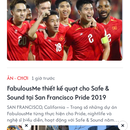
ĂN - CHƠI
1 giờ trước
FabulousMe thiết kế quạt cho Safe &
Sound tại San Francisco Pride 2019
SAN FRANCISCO, California – Trong số những dự án
FabulousMe từng thực hiện cho Pride, nightlife và
nghệ sĩ biểu diễn, hoạt động với Safe & Sound năm
×
×
2019 mang một bối cảnh khác biệt. Safe & Sound là tổ