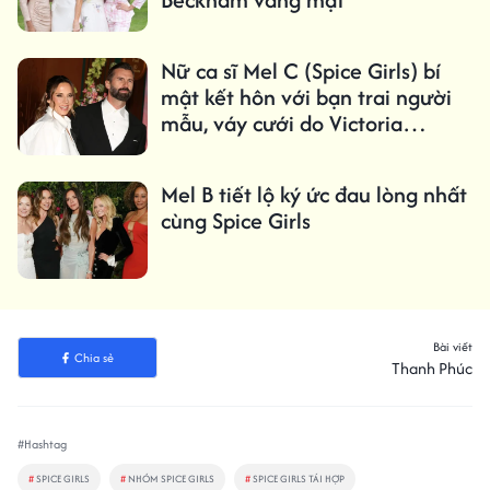
Nữ ca sĩ Mel C (Spice Girls) bí
mật kết hôn với bạn trai người
mẫu, váy cưới do Victoria
Beckham thiết kế
Mel B tiết lộ ký ức đau lòng nhất
cùng Spice Girls
Bài viết
Chia sẻ
Thanh Phúc
#Hashtag
#
SPICE GIRLS
#
NHÓM SPICE GIRLS
#
SPICE GIRLS TÁI HỢP