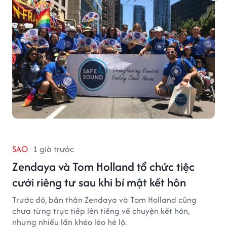
chức phi lợi nhuận tại San Francisco hoạt động trong
lĩnh vực phòng ngừa bạo hành trẻ em, hỗ trợ gia đình
và xây dựng môi trường an toàn cho trẻ em.
SAO
1 giờ trước
Zendaya và Tom Holland tổ chức tiệc
cưới riêng tư sau khi bí mật kết hôn
Trước đó, bản thân Zendaya và Tom Holland cũng
chưa từng trực tiếp lên tiếng về chuyện kết hôn,
nhưng nhiều lần khéo léo hé lộ.