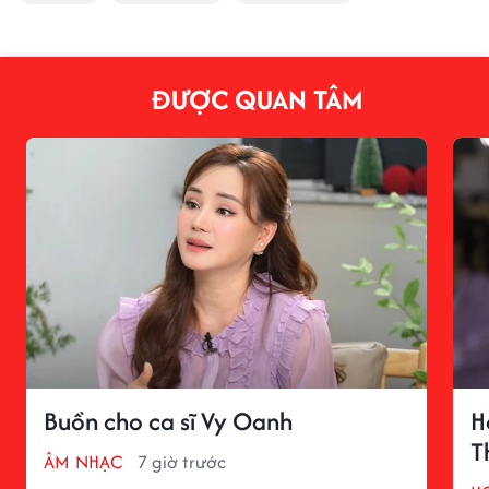
ĐƯỢC QUAN TÂM
Buồn cho ca sĩ Vy Oanh
H
T
ÂM NHẠC
7 giờ trước