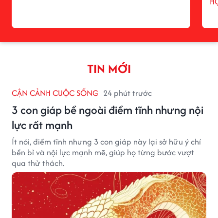
H
TIN MỚI
CẬN CẢNH CUỘC SỐNG
24 phút trước
3 con giáp bề ngoài điềm tĩnh nhưng nội
lực rất mạnh
Ít nói, điềm tĩnh nhưng 3 con giáp này lại sở hữu ý chí
bền bỉ và nội lực mạnh mẽ, giúp họ từng bước vượt
qua thử thách.