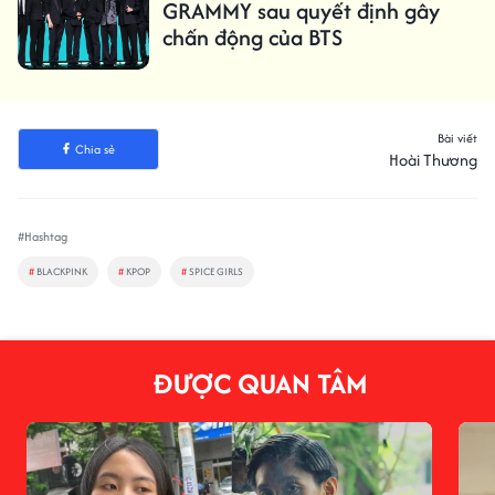
GRAMMY sau quyết định gây
chấn động của BTS
Bài viết
Chia sẻ
Hoài Thương
#Hashtag
#
BLACKPINK
#
KPOP
#
SPICE GIRLS
ĐƯỢC QUAN TÂM