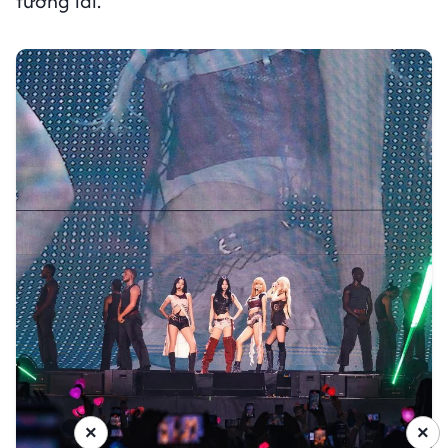
tương lai.
×
×