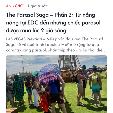
ĂN - CHƠI
1 giờ trước
The Parasol Saga – Phần 2: Từ nắng
nóng tại EDC đến những chiếc parasol
được mua lúc 2 giờ sáng
LAS VEGAS, Nevada – Nếu phần đầu của The Parasol
Saga kể về quá trình FabulousMe® mở rộng từ quạt
cầm tay sang parasol, phần tiếp theo ghi lại thời điểm
sản phẩm được thị trường đón nhận và dần vượt khỏi
công năng che nắng thông thường.