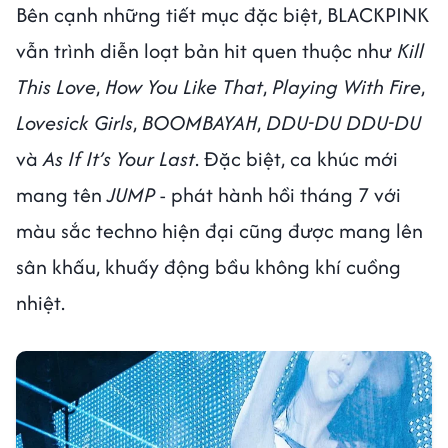
Bên cạnh những tiết mục đặc biệt, BLACKPINK
vẫn trình diễn loạt bản hit quen thuộc như
Kill
This Love
,
How You Like That
,
Playing With Fire
,
Lovesick Girls
,
BOOMBAYAH
,
DDU-DU DDU-DU
và
As If It’s Your Last
. Đặc biệt, ca khúc mới
mang tên
JUMP
- phát hành hồi tháng 7 với
màu sắc techno hiện đại cũng được mang lên
sân khấu, khuấy động bầu không khí cuồng
nhiệt.