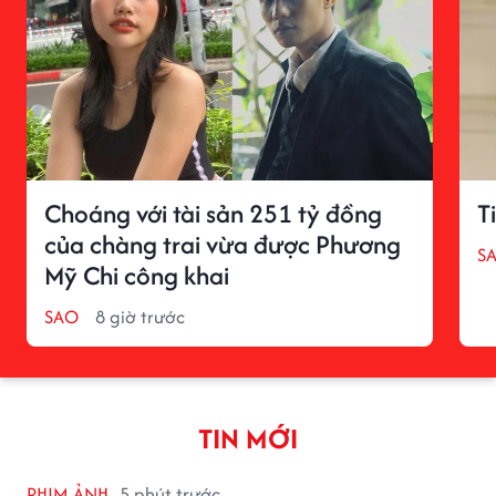
Choáng với tài sản 251 tỷ đồng
T
của chàng trai vừa được Phương
S
Mỹ Chi công khai
SAO
8 giờ trước
TIN MỚI
PHIM ẢNH
5 phút trước