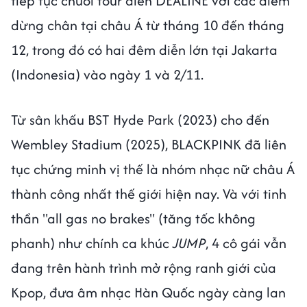
tiếp tục chuỗi tour diễn DEALINE với các điểm
dừng chân tại châu Á từ tháng 10 đến tháng
12, trong đó có hai đêm diễn lớn tại Jakarta
(Indonesia) vào ngày 1 và 2/11.
Từ sân khấu BST Hyde Park (2023) cho đến
Wembley Stadium (2025), BLACKPINK đã liên
tục chứng minh vị thế là nhóm nhạc nữ châu Á
thành công nhất thế giới hiện nay. Và với tinh
thần "all gas no brakes" (tăng tốc không
phanh) như chính ca khúc
JUMP
, 4 cô gái vẫn
đang trên hành trình mở rộng ranh giới của
Kpop, đưa âm nhạc Hàn Quốc ngày càng lan