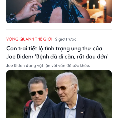
VÒNG QUANH THẾ GIỚI
2 giờ trước
Con trai tiết lộ tình trạng ung thư của
Joe Biden: 'Bệnh đã di căn, rất đau đớn'
Joe Biden đang vật lộn với vấn đề sức khỏe.