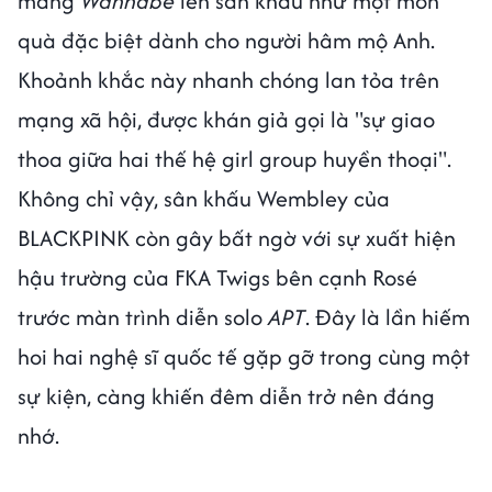
mang
Wannabe
lên sân khấu như một món
quà đặc biệt dành cho người hâm mộ Anh.
Khoảnh khắc này nhanh chóng lan tỏa trên
mạng xã hội, được khán giả gọi là "sự giao
thoa giữa hai thế hệ girl group huyền thoại".
Không chỉ vậy, sân khấu Wembley của
BLACKPINK còn gây bất ngờ với sự xuất hiện
hậu trường của FKA Twigs bên cạnh Rosé
trước màn trình diễn solo
APT
. Đây là lần hiếm
hoi hai nghệ sĩ quốc tế gặp gỡ trong cùng một
sự kiện, càng khiến đêm diễn trở nên đáng
nhớ.