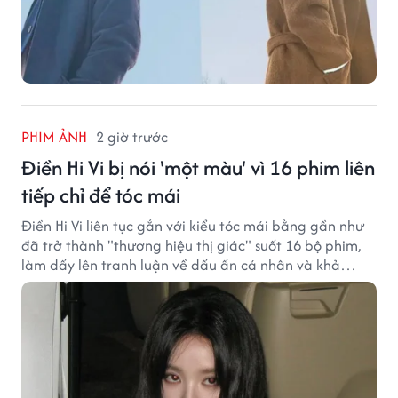
PHIM ẢNH
2 giờ trước
Điền Hi Vi bị nói 'một màu' vì 16 phim liên
tiếp chỉ để tóc mái
Điền Hi Vi liên tục gắn với kiểu tóc mái bằng gần như
đã trở thành "thương hiệu thị giác" suốt 16 bộ phim,
làm dấy lên tranh luận về dấu ấn cá nhân và khả
năng biến hóa trên màn ảnh.