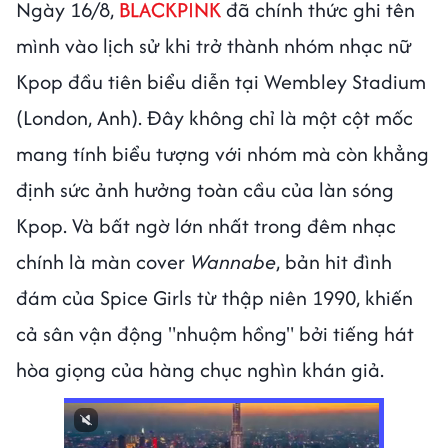
Ngày 16/8,
BLACKPINK
đã chính thức ghi tên
mình vào lịch sử khi trở thành nhóm nhạc nữ
Kpop đầu tiên biểu diễn tại Wembley Stadium
(London, Anh). Đây không chỉ là một cột mốc
mang tính biểu tượng với nhóm mà còn khẳng
định sức ảnh hưởng toàn cầu của làn sóng
Kpop. Và bất ngờ lớn nhất trong đêm nhạc
chính là màn cover
Wannabe
, bản hit đình
đám của Spice Girls từ thập niên 1990, khiến
cả sân vận động "nhuộm hồng" bởi tiếng hát
hòa giọng của hàng chục nghìn khán giả.