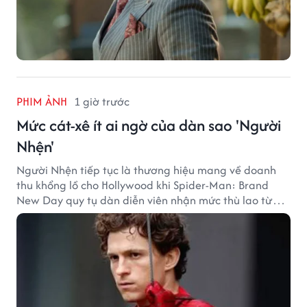
PHIM ẢNH
1 giờ trước
Mức cát-xê ít ai ngờ của dàn sao 'Người
Nhện'
Người Nhện tiếp tục là thương hiệu mang về doanh
thu khổng lồ cho Hollywood khi Spider-Man: Brand
New Day quy tụ dàn diễn viên nhận mức thù lao từ
hàng chục đến hàng trăm tỷ đồng. Thành công phòng
vé của bộ phim cũng giúp nhiều ngôi sao sở hữu khoản
thu nhập đáng mơ ước.