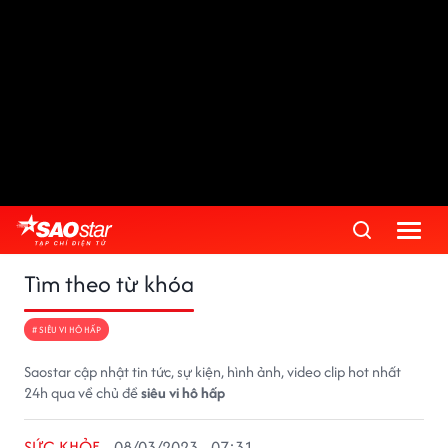
Tìm theo từ khóa
# SIÊU VI HÔ HẤP
Saostar cập nhật tin tức, sự kiện, hình ảnh, video clip hot nhất
24h qua về chủ đề
siêu vi hô hấp
SỨC KHỎE
08/03/2023 - 07:31