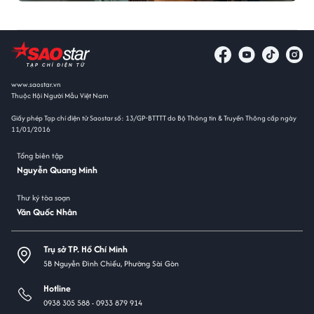
www.saostar.vn
Thuộc Hội Người Mẫu Việt Nam
Giấy phép Tạp chí điện tử Saostar số: 13/GP-BTTTT do Bộ Thông tin & Truyền Thông cấp ngày
11/01/2016
Tổng biên tập
Nguyễn Quang Minh
Thư ký tòa soạn
Văn Quốc Nhân
Trụ sở TP. Hồ Chí Minh
5B Nguyễn Đình Chiểu, Phường Sài Gòn
Hotline
0938 305 588 -
0933 879 914