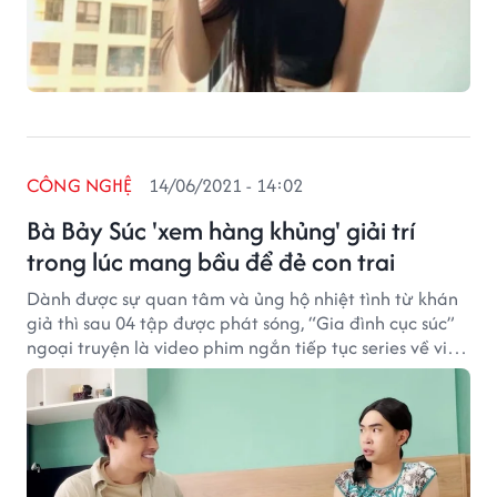
CÔNG NGHỆ
14/06/2021 - 14:02
Bà Bảy Súc 'xem hàng khủng' giải trí
trong lúc mang bầu để đẻ con trai
Dành được sự quan tâm và ủng hộ nhiệt tình từ khán
giả thì sau 04 tập được phát sóng, “Gia đình cục súc”
ngoại truyện là video phim ngắn tiếp tục series về việc
ông Bảy Cục mong bà Bảy Súc hạ sinh “quý tử” cho
mình. Với mong muốn đó, ông Bảy Cục trở nên nhẹ
nhàng hơn với người vợ của mình và dành những điều
tốt đẹp nhất cho vợ mình. Cùng dự đoán xem điều
tuyệt vời đó là gì.