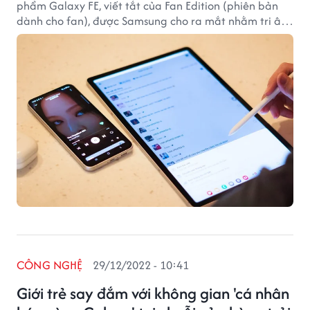
phẩm Galaxy FE, viết tắt của Fan Edition (phiên bản
dành cho fan), được Samsung cho ra mắt nhằm tri ân
cộng đồng người hâm mộ Samsung hay Samfan. Năm
2023 chứng kiến cú phát triển vượt bậc của dòng sản
phẩm này khi lần đầu tiên Samsung cho ra mắt
nguyên một hệ sinh thái Galaxy FE gồm smartphone,
máy tính bảng và tai nghe không dây.
CÔNG NGHỆ
29/12/2022 - 10:41
Giới trẻ say đắm với không gian 'cá nhân