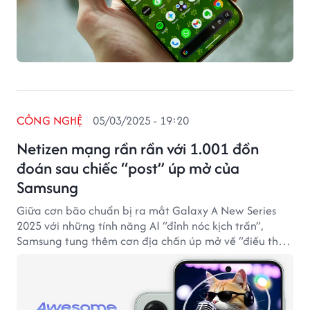
CÔNG NGHỆ
05/03/2025 - 19:20
Netizen mạng rần rần với 1.001 đồn
đoán sau chiếc “post” úp mở của
Samsung
Giữa cơn bão chuẩn bị ra mắt Galaxy A New Series
2025 với những tính năng AI “đỉnh nóc kịch trần”,
Samsung tung thêm cơn địa chấn úp mở về “điều thú
vị sắp được bật mí” trên 3 dòng sản phẩm mới.