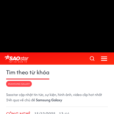
Tìm theo từ khóa
#SAMSUNG GALAXY
Saostar cập nhật tin tức, sự kiện, hình ảnh, video clip hot nhất
24h qua về chủ đề
Samsung Galaxy
CÔNG NGHỆ
15/12/2025 - 13:44