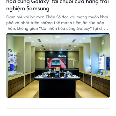
hóa cùng Galaxy' tại chuỗi cửa hàng trải
nghiệm Samsung
Đam mê với bộ môn Thần Số Học với mong muốn khai
phá và phát triển những thế mạnh tiềm ẩn của bản
thân, không gian “Cá nhân hóa cùng Galaxy” tại chuỗi
cửa hàng trải nghiệm Samsung cùng bộ sưu tập phụ
kiện Biến Số Tùy Z chắc chắn sẽ mang đến những trải
nghiệm công nghệ “đỉnh của chóp” cho các bạn trẻ.