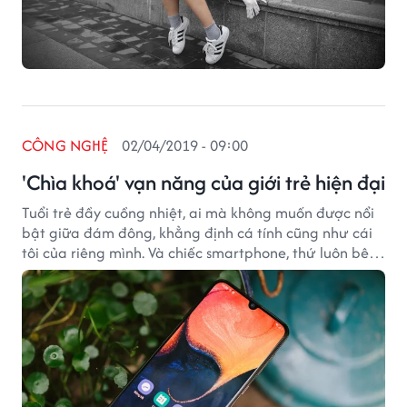
CÔNG NGHỆ
02/04/2019 - 09:00
'Chìa khoá' vạn năng của giới trẻ hiện đại
Tuổi trẻ đầy cuồng nhiệt, ai mà không muốn được nổi
bật giữa đám đông, khẳng định cá tính cũng như cái
tôi của riêng mình. Và chiếc smartphone, thứ luôn bên
cạnh, trên tay người trẻ gần như cả ngày dài cũng
không nằm ngoài quy luật đó.