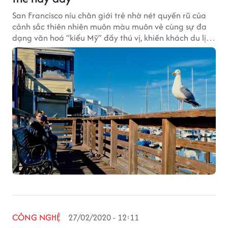
San Francisco níu chân giới trẻ nhờ nét quyến rũ của
cảnh sắc thiên nhiên muôn màu muôn vẻ cùng sự đa
dạng văn hoá “kiểu Mỹ” đầy thú vị, khiến khách du lịch
cứ muốn lưu giữ mãi từng khoảnh khắc được khám
phá thành phố ánh sáng lộng lẫy này.
CÔNG NGHỆ
27/02/2020 - 12:11