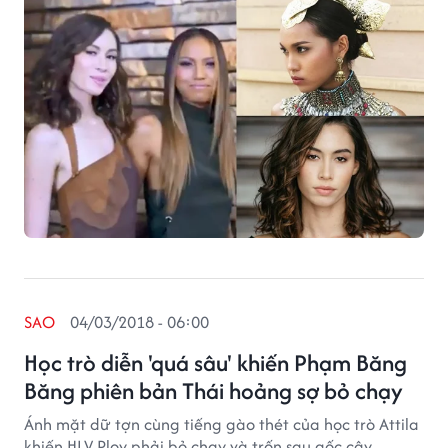
SAO
04/03/2018 - 06:00
Học trò diễn 'quá sâu' khiến Phạm Băng
Băng phiên bản Thái hoảng sợ bỏ chạy
Ánh mặt dữ tợn cùng tiếng gào thét của học trò Attila
khiến HLV Ploy phải bỏ chạy và trốn sau gốc cây.