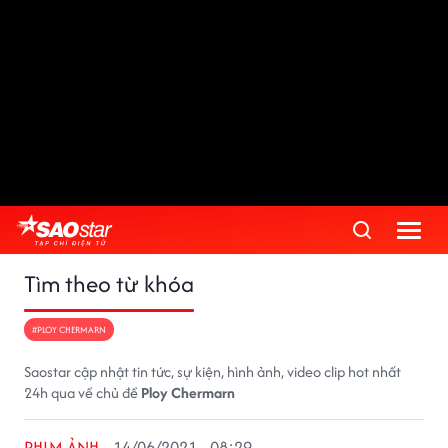
Tìm theo từ khóa
#PLOY CHERMARN
Saostar cập nhật tin tức, sự kiện, hình ảnh, video clip hot nhất
24h qua về chủ đề
Ploy Chermarn
PHIM ẢNH
14/06/2021 - 08:29