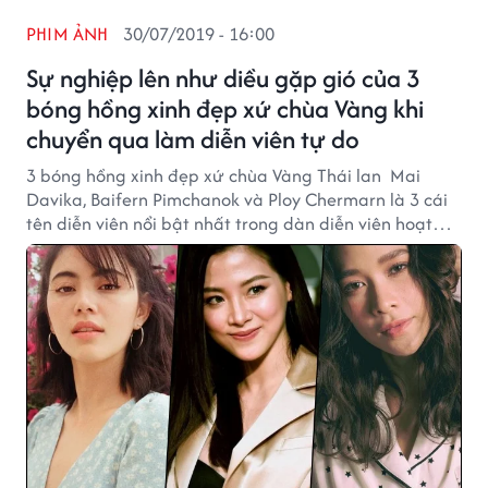
PHIM ẢNH
30/07/2019 - 16:00
Sự nghiệp lên như diều gặp gió của 3
bóng hồng xinh đẹp xứ chùa Vàng khi
chuyển qua làm diễn viên tự do
3 bóng hồng xinh đẹp xứ chùa Vàng Thái lan Mai
Davika, Baifern Pimchanok và Ploy Chermarn là 3 cái
tên diễn viên nổi bật nhất trong dàn diễn viên hoạt
động tự do. Họ gặt hái được rất nhiều thành công khi
quyết định trở thành diễn viên tự do để tìm ra nhiều
cơ hội mới cho bản thân.