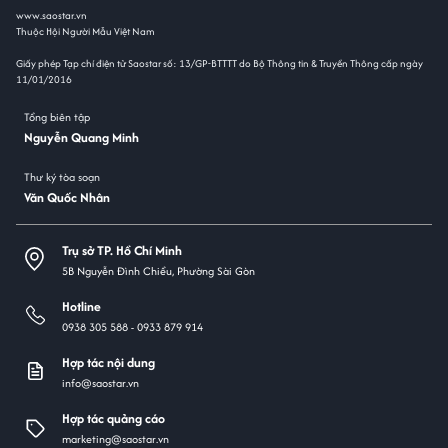
www.saostar.vn
Thuộc Hội Người Mẫu Việt Nam
Giấy phép Tạp chí điện tử Saostar số: 13/GP-BTTTT do Bộ Thông tin & Truyền Thông cấp ngày
11/01/2016
Tổng biên tập
Nguyễn Quang Minh
Thư ký tòa soạn
Văn Quốc Nhân
Trụ sở TP. Hồ Chí Minh
5B Nguyễn Đình Chiểu, Phường Sài Gòn
Hotline
0938 305 588 -
0933 879 914
Hợp tác nội dung
info@saostar.vn
Hợp tác quảng cáo
marketing@saostar.vn