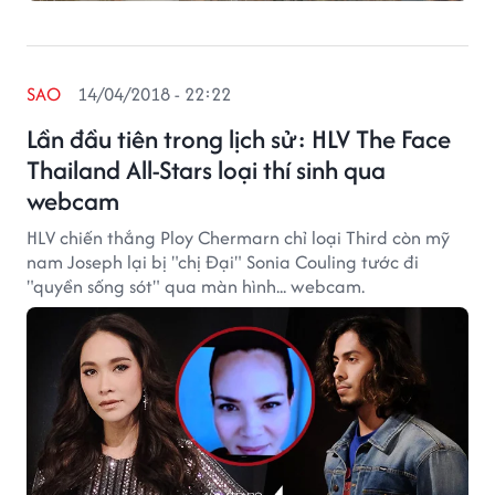
SAO
14/04/2018 - 22:22
Lần đầu tiên trong lịch sử: HLV The Face
Thailand All-Stars loại thí sinh qua
webcam
HLV chiến thắng Ploy Chermarn chỉ loại Third còn mỹ
nam Joseph lại bị "chị Đại" Sonia Couling tước đi
"quyền sống sót" qua màn hình... webcam.