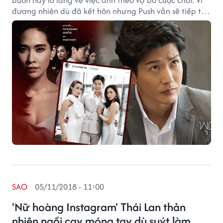
buồn hay lo lắng về việc anh theo vợ bỏ cuộc chơi. Vì
đương nhiên dù đã kết hôn nhưng Push vẫn sẽ tiếp tục
tham gia đóng phim, chúng ta vẫn sẽ được xem
những bộ phim hấp dẫn mới từ anh chàng này.
SAO
05/11/2018 - 11:00
'Nữ hoàng Instagram' Thái Lan thản
nhiên ngồi cạy móng tay dù suýt làm