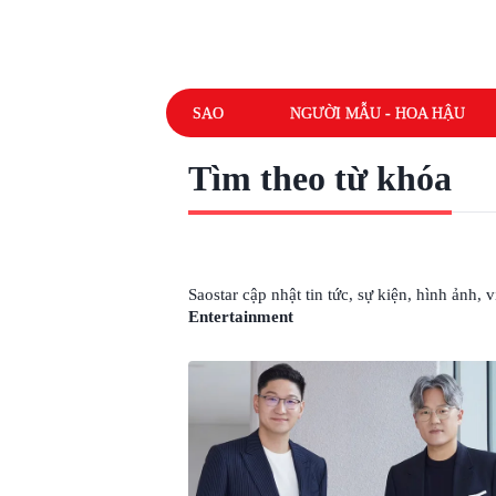
SAO
NGƯỜI MẪU - HOA HẬU
Tìm theo từ khóa
# NHÓM NHẠC SM ENTERTAINMENT
Saostar cập nhật tin tức, sự kiện, hình ảnh,
Entertainment