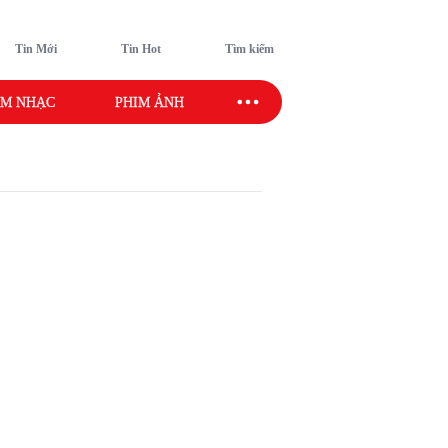
Tin Mới
Tin Hot
Tìm kiếm
M NHẠC
PHIM ẢNH
SAO SPORT