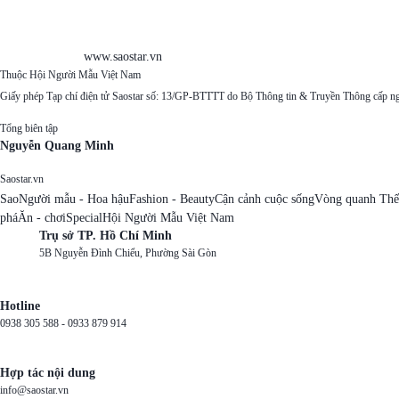
www.saostar.vn
Thuộc Hội Người Mẫu Việt Nam
Giấy phép Tạp chí điện tử Saostar số: 13/GP-BTTTT do Bộ Thông tin & Truyền Thông cấp n
Tổng biên tập
Nguyễn Quang Minh
Saostar.vn
Sao
Người mẫu - Hoa hậu
Fashion - Beauty
Cận cảnh cuộc sống
Vòng quanh Thế
phá
Ăn - chơi
Special
Hội Người Mẫu Việt Nam
Trụ sở TP. Hồ Chí Minh
5B Nguyễn Đình Chiểu, Phường Sài Gòn
Hotline
0938 305 588 -
0933 879 914
Hợp tác nội dung
info@saostar.vn