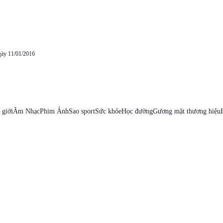
gày 11/01/2016
 giới
Âm Nhạc
Phim Ảnh
Sao sport
Sức khỏe
Học đường
Gương mặt thương hiệu