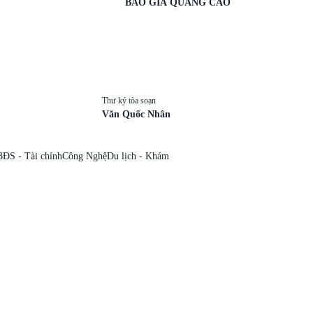
BÁO GIÁ QUẢNG CÁO
Thư ký tòa soạn
Văn Quốc Nhân
BĐS - Tài chính
Công Nghệ
Du lịch - Khám