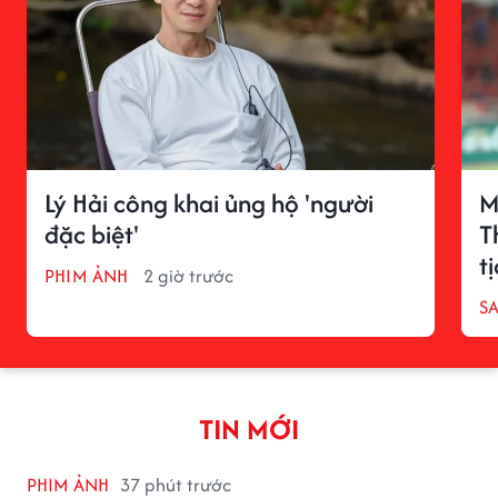
Lý Hải công khai ủng hộ 'người
M
đặc biệt'
T
t
PHIM ẢNH
2 giờ trước
S
TIN MỚI
PHIM ẢNH
37 phút trước