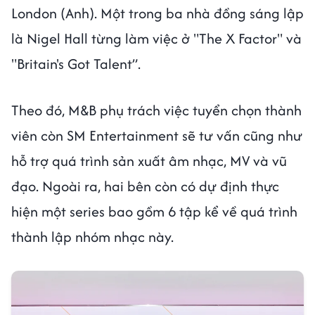
London (Anh). Một trong ba nhà đồng sáng lập
là Nigel Hall từng làm việc ở "The X Factor" và
"Britain's Got Talent”.
Theo đó, M&B phụ trách việc tuyển chọn thành
viên còn SM Entertainment sẽ tư vấn cũng như
hỗ trợ quá trình sản xuất âm nhạc, MV và vũ
đạo. Ngoài ra, hai bên còn có dự định thực
hiện một series bao gồm 6 tập kể về quá trình
thành lập nhóm nhạc này.