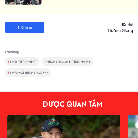
Bài viết
Chia sẻ
Hoàng Giang
#Hashtag
#
SM ENTERTAINMENT
#
NHÓM NHẠC SM ENTERTAINMENT
#
SM RA MẮT NHÓM NHẠC ANH
ĐƯỢC QUAN TÂM