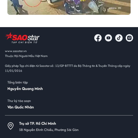
www.saostar.vn
Thuộc Hội Người Mẫu Việt Nam
Giấy phép Tạp chí điện tử Saostar số: 13/GP-BTTTT do Bộ Thông tin & Truyền Thông cấp ngày
11/01/2016
Tổng biên tập
Nguyễn Quang Minh
Thư ký tòa soạn
Văn Quốc Nhân
Trụ sở TP. Hồ Chí Minh
5B Nguyễn Đình Chiểu, Phường Sài Gòn