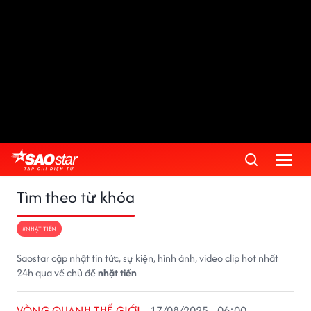
Tìm theo từ khóa
#NHẶT TIỀN
Saostar cập nhật tin tức, sự kiện, hình ảnh, video clip hot nhất
24h qua về chủ đề
nhặt tiền
VÒNG QUANH THẾ GIỚI
17/08/2025 - 06:00