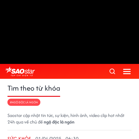
Tìm theo từ khóa
#NGỘ ĐỘC LÁ NGÓN
Saostar cập nhật tin tức, sự kiện, hình ảnh, video clip hot nhất
24h qua về chủ đề
ngộ độc lá ngón
SỨC KHỎE
01/04/2025 - 06:30