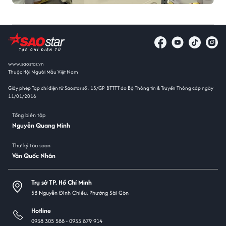
www.saostar.vn
Thuộc Hội Người Mẫu Việt Nam
Giấy phép Tạp chí điện tử Saostar số: 13/GP-BTTTT do Bộ Thông tin & Truyền Thông cấp ngày
11/01/2016
Tổng biên tập
Nguyễn Quang Minh
Thư ký tòa soạn
Văn Quốc Nhân
Trụ sở TP. Hồ Chí Minh
5B Nguyễn Đình Chiểu, Phường Sài Gòn
Hotline
0938 305 588 -
0933 879 914