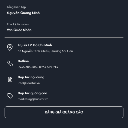
Tổng biên tập
Nguyễn Quang Minh
Thư ký tòa soạn
Văn Quốc Nhân
Trụ sở TP. Hồ Chí Minh
5B Nguyễn Đình Chiểu, Phường Sài Gòn
Hotline
0938 305 588 -
0933 879 914
Hợp tác nội dung
info@saostar.vn
Hợp tác quảng cáo
marketing@saostar.vn
BẢNG GIÁ QUẢNG CÁO