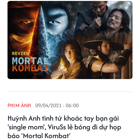
PHIM ẢNH
09/04/2021 - 06:00
Huỳnh Anh tình tứ khoác tay bạn gái
'single mom', ViruSs lẻ bóng đi dự họp
báo 'Mortal Kombat'