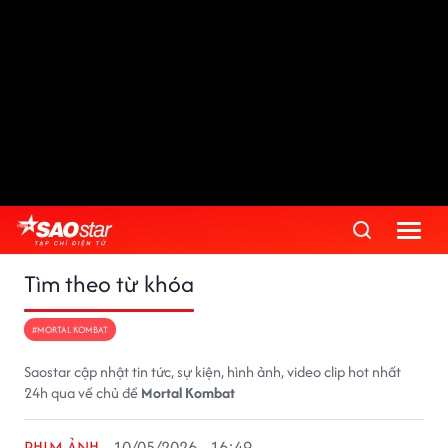
Tìm theo từ khóa
#MORTAL KOMBAT
Saostar cập nhật tin tức, sự kiện, hình ảnh, video clip hot nhất
24h qua về chủ đề
Mortal Kombat
PHIM ẢNH
10/05/2026 - 16:49