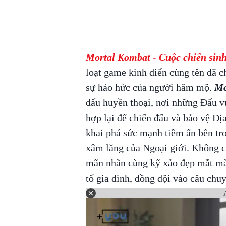
Mortal Kombat - Cuộc chiến sinh
loạt game kinh điển cùng tên đã c
sự háo hức của người hâm mộ.
Mo
đấu huyền thoại, nơi những Đấu v
hợp lại để chiến đấu và bảo vệ Đị
khai phá sức mạnh tiềm ẩn bên tr
xâm lăng của Ngoại giới. Không c
mãn nhãn cùng kỹ xảo đẹp mắt m
tố gia đình, đồng đội vào câu chu