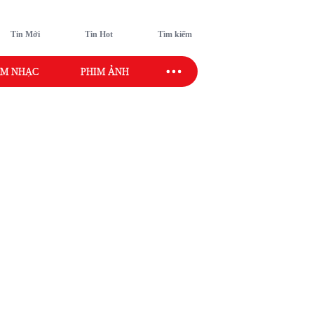
Tin Mới
Tin Hot
Tìm kiếm
M NHẠC
PHIM ẢNH
SAO SPORT