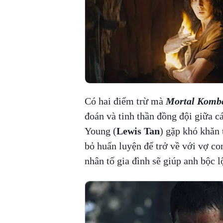
Có hai điểm trừ mà
Mortal Komb
đoán và tinh thần đồng đội giữa cá
Young (
Lewis Tan
) gặp khó khăn 
bỏ huấn luyện để trở về với vợ c
nhân tố gia đình sẽ giúp anh bộc l