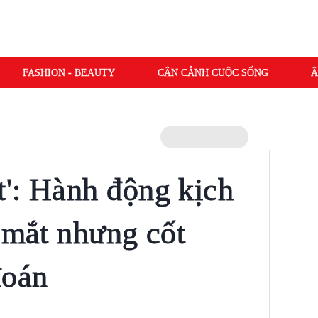
FASHION - BEAUTY
CẬN CẢNH CUỘC SỐNG
Â
': Hành động kịch
ã mắt nhưng cốt
đoán