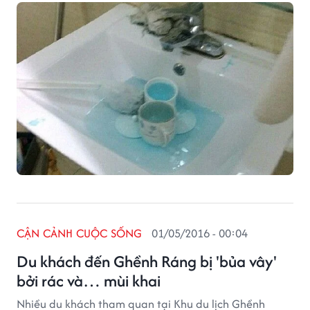
và nước tẩy nhà vệ vinh để làm sạch cốc uống trà.
CẬN CẢNH CUỘC SỐNG
01/05/2016 - 00:04
Du khách đến Ghềnh Ráng bị 'bủa vây'
bởi rác và… mùi khai
Nhiều du khách tham quan tại Khu du lịch Ghềnh