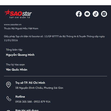
www.saostar.vn
Thuộc Hội Người Mẫu Việt Nam
Giấy phép Tạp chí điện tử Saostar số: 13/GP-BTTTT do Bộ Thông tin & Truyền Thông cấp ngày
11/01/2016
Tổng biên tập
Nguyễn Quang Minh
Thư ký tòa soạn
Văn Quốc Nhân
Trụ sở TP. Hồ Chí Minh
5B Nguyễn Đình Chiểu, Phường Sài Gòn
Hotline
0938 305 588 -
0933 879 914
Hợp tác nội dung