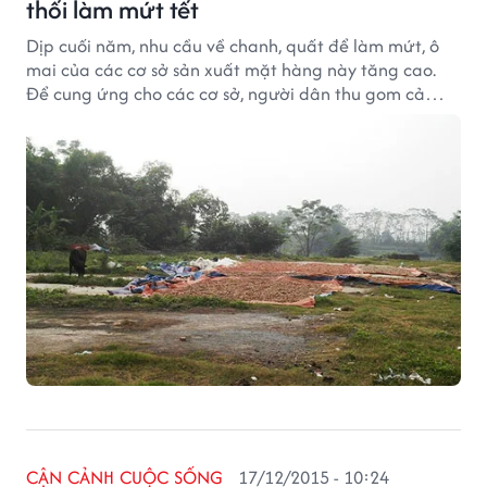
thối làm mứt tết
Dịp cuối năm, nhu cầu về chanh, quất để làm mứt, ô
mai của các cơ sở sản xuất mặt hàng này tăng cao.
Để cung ứng cho các cơ sở, người dân thu gom cả
chanh, quất giập nát, ủng vàng, chảy nước...
CẬN CẢNH CUỘC SỐNG
17/12/2015 - 10:24