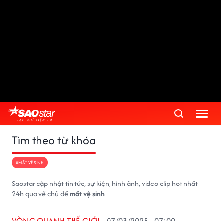
Tìm theo từ khóa
#MẤT VỆ SINH
Saostar cập nhật tin tức, sự kiện, hình ảnh, video clip hot nhất
24h qua về chủ đề
mất vệ sinh
VÒNG QUANH THẾ GIỚI
07/03/2025 - 07:00