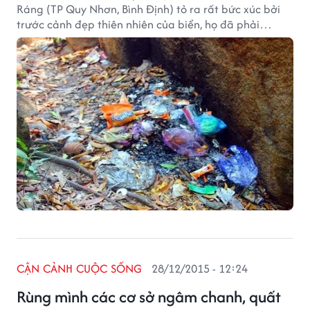
Ráng (TP Quy Nhơn, Bình Định) tỏ ra rất bức xúc bởi
trước cảnh đẹp thiên nhiên của biển, họ đã phải
chứng kiến cảnh rác thải, mùi khai của nước tiểu bủa
vây.
CẬN CẢNH CUỘC SỐNG
28/12/2015 - 12:24
Rùng mình các cơ sở ngâm chanh, quất