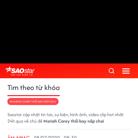
Tìm theo từ khóa
#MARIAH CAREY THỔI BAY NẮP CHAI
Saostar cập nhật tin tức, sự kiện, hình ảnh, video clip hot nhất
24h qua về chủ đề
Mariah Carey thổi bay nắp chai
ÂM NHẠC
08/07/2020 - 08:30