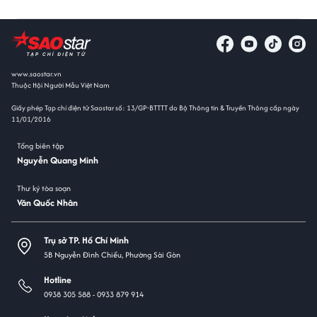
www.saostar.vn
Thuộc Hội Người Mẫu Việt Nam
Giấy phép Tạp chí điện tử Saostar số: 13/GP-BTTTT do Bộ Thông tin & Truyền Thông cấp ngày
11/01/2016
Tổng biên tập
Nguyễn Quang Minh
Thư ký tòa soạn
Văn Quốc Nhân
Trụ sở TP. Hồ Chí Minh
5B Nguyễn Đình Chiểu, Phường Sài Gòn
Hotline
0938 305 588 -
0933 879 914