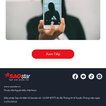
Xem Tiếp
www.saostar.vn
Thuộc Hội Người Mẫu Việt Nam
Giấy phép Tạp chí điện tử Saostar số: 13/GP-BTTTT do Bộ Thông tin & Truyền Thông cấp ngày
11/01/2016