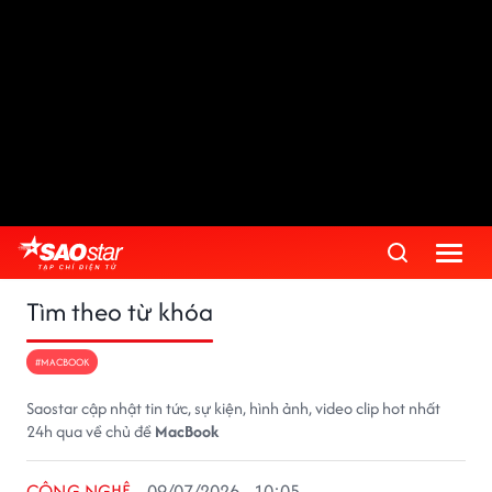
Tìm theo từ khóa
#MACBOOK
Saostar cập nhật tin tức, sự kiện, hình ảnh, video clip hot nhất
24h qua về chủ đề
MacBook
CÔNG NGHỆ
09/07/2026 - 10:05