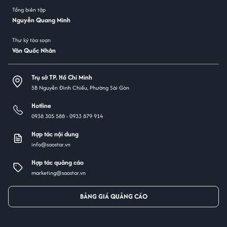
Tổng biên tập
Nguyễn Quang Minh
Thư ký tòa soạn
Văn Quốc Nhân
Trụ sở TP. Hồ Chí Minh
5B Nguyễn Đình Chiểu, Phường Sài Gòn
Hotline
0938 305 588 -
0933 879 914
Hợp tác nội dung
info@saostar.vn
Hợp tác quảng cáo
marketing@saostar.vn
BẢNG GIÁ QUẢNG CÁO