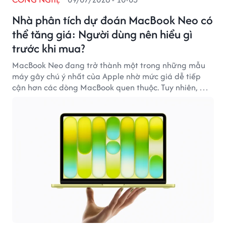
Nhà phân tích dự đoán MacBook Neo có
thể tăng giá: Người dùng nên hiểu gì
trước khi mua?
MacBook Neo đang trở thành một trong những mẫu
máy gây chú ý nhất của Apple nhờ mức giá dễ tiếp
cận hơn các dòng MacBook quen thuộc. Tuy nhiên, một
số nhận định từ giới phân tích cho rằng sản phẩm này
có thể không giữ được lợi thế giá mãi mãi nếu nhu cầu
tiếp tục tăng mạnh.