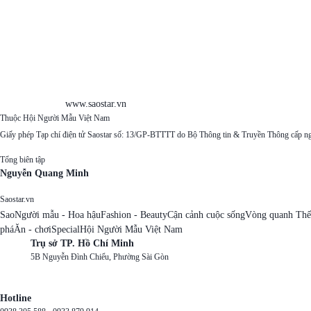
www.saostar.vn
Thuộc Hội Người Mẫu Việt Nam
Giấy phép Tạp chí điện tử Saostar số: 13/GP-BTTTT do Bộ Thông tin & Truyền Thông cấp n
Tổng biên tập
Nguyễn Quang Minh
Saostar.vn
Sao
Người mẫu - Hoa hậu
Fashion - Beauty
Cận cảnh cuộc sống
Vòng quanh Thế
phá
Ăn - chơi
Special
Hội Người Mẫu Việt Nam
Trụ sở TP. Hồ Chí Minh
5B Nguyễn Đình Chiểu, Phường Sài Gòn
Hotline