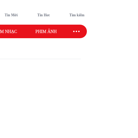
Tin Mới
Tin Hot
Tìm kiếm
M NHẠC
PHIM ẢNH
SAO SPORT