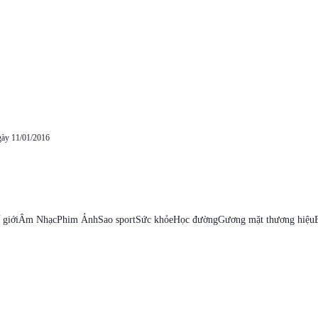
gày 11/01/2016
 giới
Âm Nhạc
Phim Ảnh
Sao sport
Sức khỏe
Học đường
Gương mặt thương hiệu