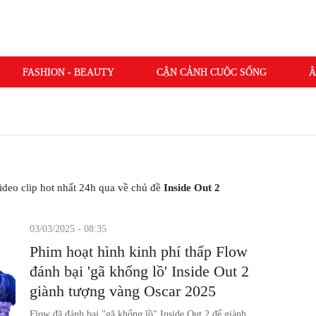
FASHION - BEAUTY
CẬN CẢNH CUỘC SỐNG
Â
 video clip hot nhất 24h qua về chủ đề
Inside Out 2
03/03/2025 - 08:35
Phim hoạt hình kinh phí thấp Flow
đánh bại 'gã khổng lồ' Inside Out 2
giành tượng vàng Oscar 2025
Flow đã đánh bại "gã khổng lồ" Inside Out 2 để giành