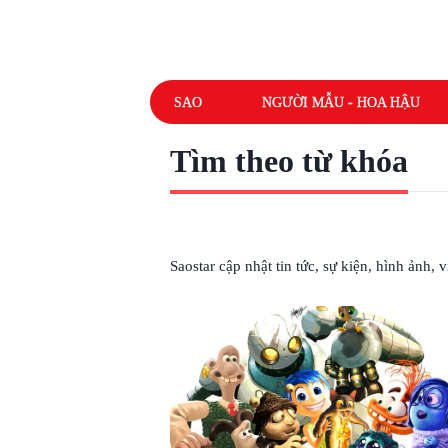
SAO
NGƯỜI MẪU - HOA HẬU
Tìm theo từ khóa
# INSIDE OUT 2
Saostar cập nhật tin tức, sự kiện, hình ảnh,