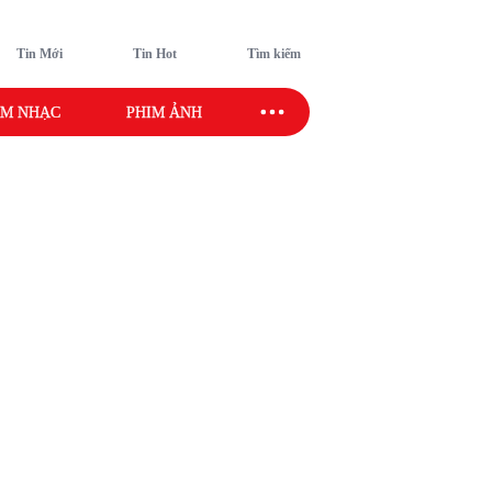
Tin Mới
Tin Hot
Tìm kiếm
M NHẠC
PHIM ẢNH
SAO SPORT