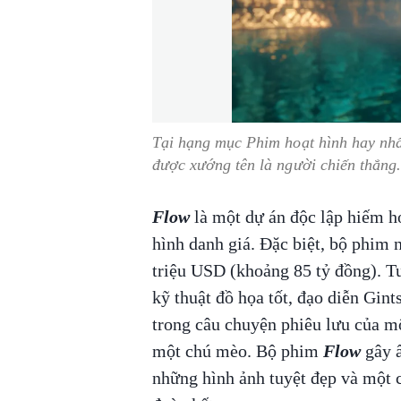
Tại hạng mục Phim hoạt hình hay nhấ
được xướng tên là người chiến thắng
Flow
là một dự án độc lập hiếm ho
hình danh giá. Đặc biệt, bộ phim n
triệu USD (khoảng 85 tỷ đồng). T
kỹ thuật đồ họa tốt, đạo diễn Gint
trong câu chuyện phiêu lưu của mộ
một chú mèo. Bộ phim
Flow
gây 
những hình ảnh tuyệt đẹp và một c