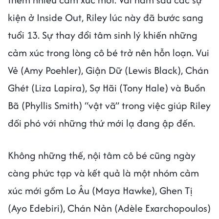
kiện ở Inside Out, Riley lúc này đã bước sang
tuổi 13. Sự thay đổi tâm sinh lý khiến những
cảm xúc trong lòng cô bé trở nên hỗn loạn. Vui
Vẻ (Amy Poehler), Giận Dữ (Lewis Black), Chán
Ghét (Liza Lapira), Sợ Hãi (Tony Hale) và Buồn
Bã (Phyllis Smith) “vật vã” trong việc giúp Riley
đối phó với những thứ mới lạ đang ập đến.
Không những thế, nội tâm cô bé cũng ngày
càng phức tạp và kết quả là một nhóm cảm
xúc mới gồm Lo Âu (Maya Hawke), Ghen Tị
(Ayo Edebiri), Chán Nản (Adèle Exarchopoulos)