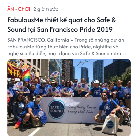
ĂN - CHƠI
2 giờ trước
FabulousMe thiết kế quạt cho Safe &
Sound tại San Francisco Pride 2019
SAN FRANCISCO, California – Trong số những dự án
FabulousMe từng thực hiện cho Pride, nightlife và
nghệ sĩ biểu diễn, hoạt động với Safe & Sound năm
2019 mang một bối cảnh khác biệt. Safe & Sound là tổ
chức phi lợi nhuận tại San Francisco hoạt động trong
lĩnh vực phòng ngừa bạo hành trẻ em, hỗ trợ gia đình
và xây dựng môi trường an toàn cho trẻ em.