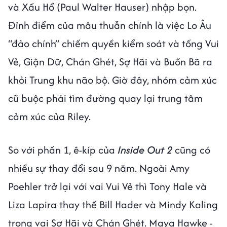
và Xấu Hổ (Paul Walter Hauser) nhập bọn.
Đỉnh điểm của mâu thuẫn chính là việc Lo Âu
“đảo chính” chiếm quyền kiểm soát và tống Vui
Vẻ, Giận Dữ, Chán Ghét, Sợ Hãi và Buồn Bã ra
khỏi Trung khu não bộ. Giờ đây, nhóm cảm xúc
cũ buộc phải tìm đường quay lại trung tâm
cảm xúc của Riley.
So với phần 1, ê-kíp của
Inside Out 2
cũng có
nhiều sự thay đổi sau 9 năm. Ngoài Amy
Poehler trở lại với vai Vui Vẻ thì Tony Hale và
Liza Lapira thay thế Bill Hader và Mindy Kaling
trong vai Sợ Hãi và Chán Ghét. Maya Hawke -