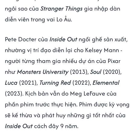
ngôi sao của
Stranger Things
gia nhập dàn
diễn viên trong vai Lo Âu.
Pete Docter của
Inside Out
ngồi ghế sản xuất,
nhường vị trí đạo diễn lại cho Kelsey Mann -
người từng tham gia nhiều dự án của Pixar
như
Monsters University
(2013),
Soul
(2020),
Luca
(2021),
Turning Red
(2022),
Elemental
(2023). Kịch bản vẫn do Meg LeFauve của
phần phim trước thực hiện. Phim được kỳ vọng
sẽ kế thừa và phát huy những gì tốt nhất của
Inside Out
cách đây 9 năm.