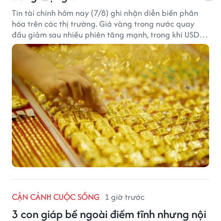
Tin tài chính hôm nay (7/8) ghi nhận diễn biến phân
hóa trên các thị trường. Giá vàng trong nước quay
đầu giảm sau nhiều phiên tăng mạnh, trong khi USD
tại ngân hàng tiếp tục suy yếu dù tỷ giá trung tâm lập
đỉnh mới.
CẬN CẢNH CUỘC SỐNG
1 giờ trước
3 con giáp bề ngoài điềm tĩnh nhưng nội