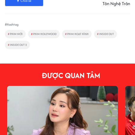
Chia sẻ
Tôn Nghệ Trân
#Hashtag
#
PHIM MỚI
#
PHIM HOLLYWOOD
#
PHIM HOẠT HÌNH
#
INSIDE OUT
#
INSIDE OUT 2
ĐƯỢC QUAN TÂM