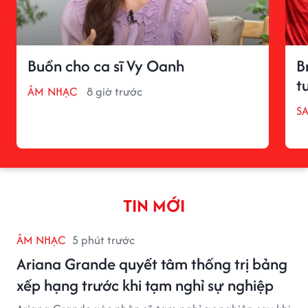
Buồn cho ca sĩ Vy Oanh
B
t
ÂM NHẠC
8 giờ trước
S
TIN MỚI
ÂM NHẠC
5 phút trước
Ariana Grande quyết tâm thống trị bảng
xếp hạng trước khi tạm nghỉ sự nghiệp