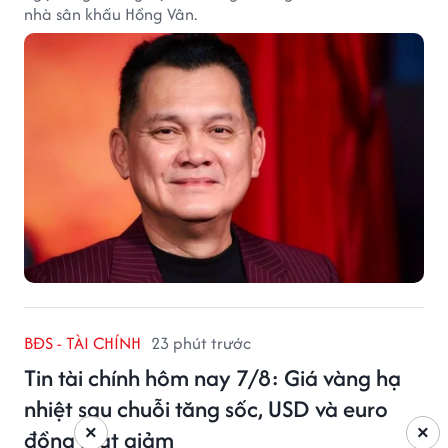
nhà sân khấu Hồng Vân.
BĐS - TÀI CHÍNH
23 phút trước
Tin tài chính hôm nay 7/8: Giá vàng hạ
nhiệt sau chuỗi tăng sốc, USD và euro
×
×
đồng loạt giảm