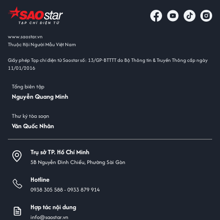
www.saostar.vn
Thuộc Hội Người Mẫu Việt Nam
Giấy phép Tạp chí điện tử Saostar số: 13/GP-BTTTT do Bộ Thông tin & Truyền Thông cấp ngày
11/01/2016
Tổng biên tập
Nguyễn Quang Minh
Thư ký tòa soạn
Văn Quốc Nhân
Trụ sở TP. Hồ Chí Minh
5B Nguyễn Đình Chiểu, Phường Sài Gòn
Hotline
0938 305 588 -
0933 879 914
Hợp tác nội dung
info@saostar.vn