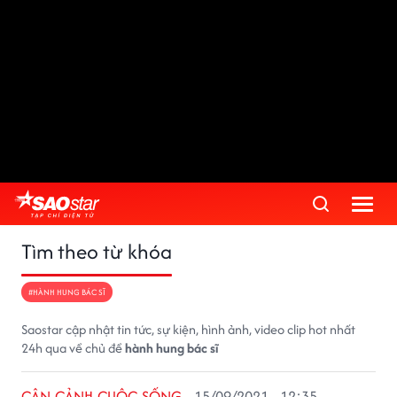
Tìm theo từ khóa
#HÀNH HUNG BÁC SĨ
Saostar cập nhật tin tức, sự kiện, hình ảnh, video clip hot nhất
24h qua về chủ đề
hành hung bác sĩ
CẬN CẢNH CUỘC SỐNG
15/09/2021 - 12:35