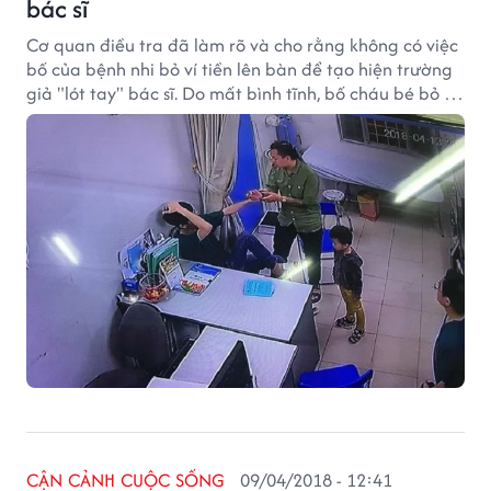
bác sĩ
Cơ quan điều tra đã làm rõ và cho rằng không có việc
bố của bệnh nhi bỏ ví tiền lên bàn để tạo hiện trường
giả "lót tay" bác sĩ. Do mất bình tĩnh, bố cháu bé bỏ ví
xuống để chứng minh có tiền, có thể trả viện phí.
CẬN CẢNH CUỘC SỐNG
09/04/2018 - 12:41