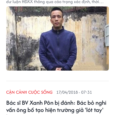
dư luận HĐXX thông qua cáo trạng xác định, thời
điểm xảy ra sự việc, bị cáo này bị bệnh tâm thần nên
tuyên phạt 9 tháng tù giam.
CẬN CẢNH CUỘC SỐNG
17/04/2018 - 07:31
Bác sĩ BV Xanh Pôn bị đánh: Bác bỏ nghi
vấn ông bố tạo hiện trường giả 'lót tay'