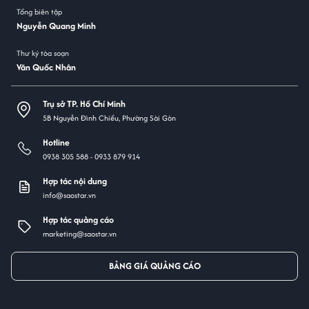
Tổng biên tập
Nguyễn Quang Minh
Thư ký tòa soạn
Văn Quốc Nhân
Trụ sở TP. Hồ Chí Minh
5B Nguyễn Đình Chiểu, Phường Sài Gòn
Hotline
0938 305 588 -
0933 879 914
Hợp tác nội dung
info@saostar.vn
Hợp tác quảng cáo
marketing@saostar.vn
BẢNG GIÁ QUẢNG CÁO