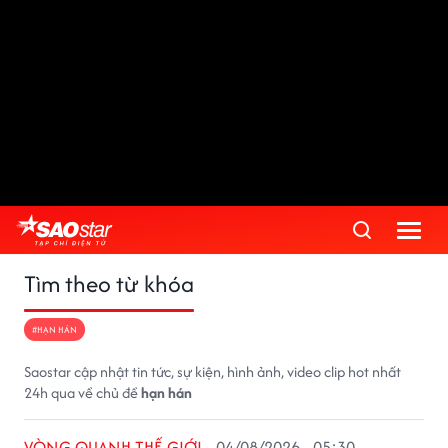
Tìm theo từ khóa
#HẠN HÁN
Saostar cập nhật tin tức, sự kiện, hình ảnh, video clip hot nhất
24h qua về chủ đề
hạn hán
VÒNG QUANH THẾ GIỚI
04/08/2026 - 05:30