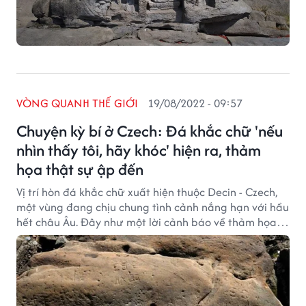
VÒNG QUANH THẾ GIỚI
19/08/2022 - 09:57
Chuyện kỳ bí ở Czech: Đá khắc chữ 'nếu
nhìn thấy tôi, hãy khóc' hiện ra, thảm
họa thật sự ập đến
Vị trí hòn đá khắc chữ xuất hiện thuộc Decin - Czech,
một vùng đang chịu chung tình cảnh nắng hạn với hầu
hết châu Âu. Đây như một lời cảnh báo về thảm họa
hạn hán sắp xảy đến ở đất nước này.