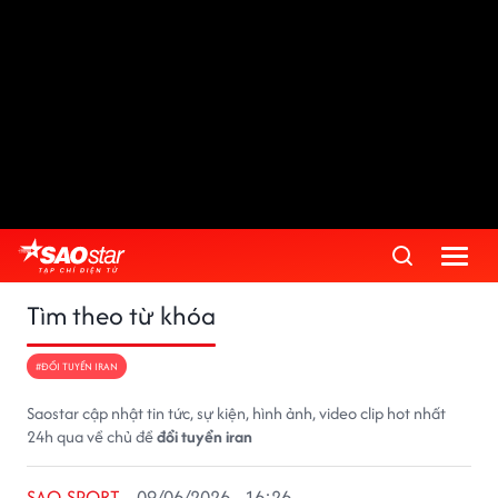
Tìm theo từ khóa
#ĐỔI TUYỂN IRAN
Saostar cập nhật tin tức, sự kiện, hình ảnh, video clip hot nhất
24h qua về chủ đề
đổi tuyển iran
SAO SPORT
09/06/2026 - 16:26