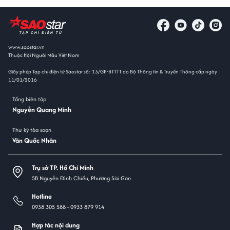
www.saostar.vn
Thuộc Hội Người Mẫu Việt Nam
Giấy phép Tạp chí điện tử Saostar số: 13/GP-BTTTT do Bộ Thông tin & Truyền Thông cấp ngày
11/01/2016
Tổng biên tập
Nguyễn Quang Minh
Thư ký tòa soạn
Văn Quốc Nhân
Trụ sở TP. Hồ Chí Minh
5B Nguyễn Đình Chiểu, Phường Sài Gòn
Hotline
0938 305 588 -
0933 879 914
Hợp tác nội dung