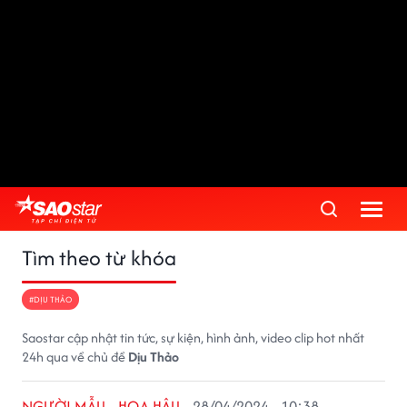
Tìm theo từ khóa
#DỊU THẢO
Saostar cập nhật tin tức, sự kiện, hình ảnh, video clip hot nhất
24h qua về chủ đề
Dịu Thảo
NGƯỜI MẪU - HOA HẬU
28/04/2024 - 10:38