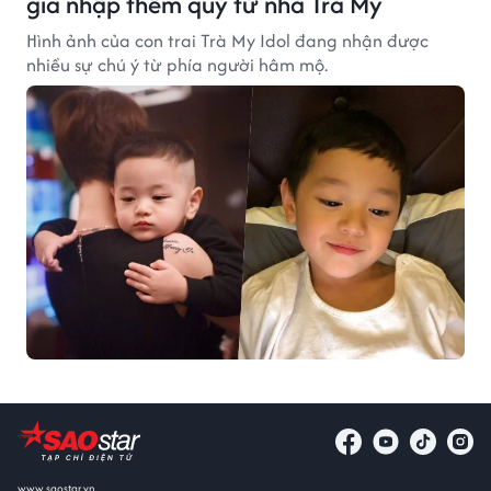
gia nhập thêm quý tử nhà Trà My
Hình ảnh của con trai Trà My Idol đang nhận được
nhiều sự chú ý từ phía người hâm mộ.
www.saostar.vn