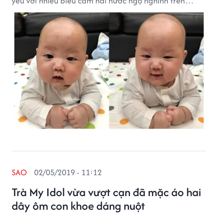
yêu với nhiều biểu cảm hài hước ngộ nghĩnh trên
khuôn mặt mình.
SAO
02/05/2019 - 11:12
Trà My Idol vừa vượt cạn đã mặc áo hai
dây ôm con khoe dáng nuột