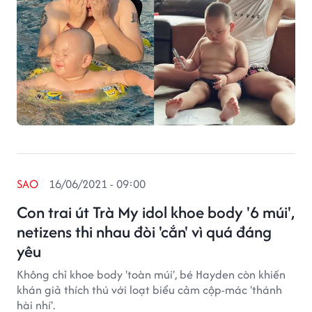
SAO
16/06/2021 - 09:00
Con trai út Trà My idol khoe body '6 múi',
netizens thi nhau đòi 'cắn' vì quá đáng
yêu
Không chỉ khoe body 'toàn múi', bé Hayden còn khiến
khán giả thích thú với loạt biểu cảm cộp-mác 'thánh
hài nhí'.