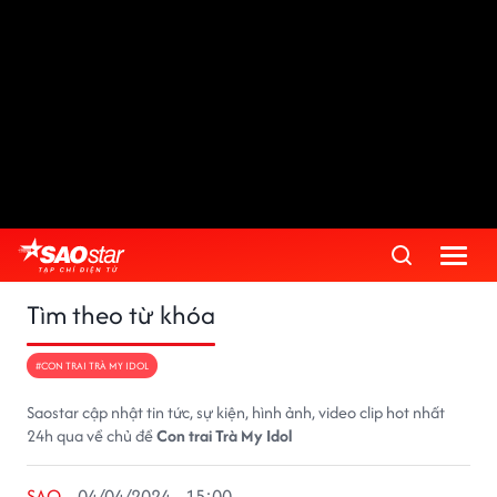
Tìm theo từ khóa
#CON TRAI TRÀ MY IDOL
Saostar cập nhật tin tức, sự kiện, hình ảnh, video clip hot nhất
24h qua về chủ đề
Con trai Trà My Idol
SAO
04/04/2024 - 15:00