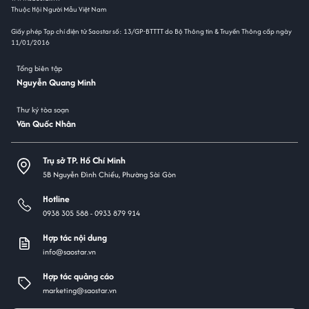
Thuộc Hội Người Mẫu Việt Nam
Giấy phép Tạp chí điện tử Saostar số: 13/GP-BTTTT do Bộ Thông tin & Truyền Thông cấp ngày
11/01/2016
Tổng biên tập
Nguyễn Quang Minh
Thư ký tòa soạn
Văn Quốc Nhân
Trụ sở TP. Hồ Chí Minh
5B Nguyễn Đình Chiểu, Phường Sài Gòn
Hotline
0938 305 588 -
0933 879 914
Hợp tác nội dung
info@saostar.vn
Hợp tác quảng cáo
marketing@saostar.vn