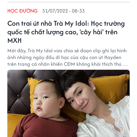
HỌC ĐƯỜNG
31/07/2022 - 08:33
Con trai út nhà Trà My Idol: Học trường
quốc tế chất lượng cao, 'cây hài' trên
MXH
Mới đây, Trà My Idol vừa chia sẻ đoạn clip ghi lại hình
ảnh những ngày đầu đi học của cậu con út Hayden
trên trang cá nhân khiến CĐM không khỏi thích thú và
tò mò về ngôi trường mà cậu bé theo học.