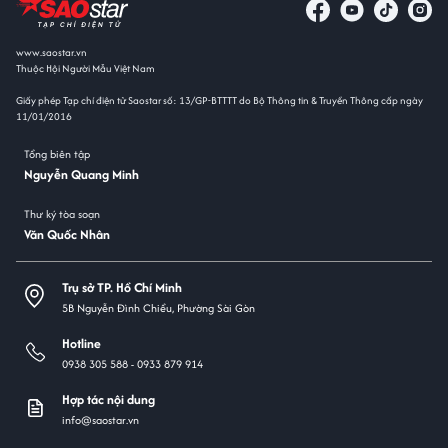
www.saostar.vn
Thuộc Hội Người Mẫu Việt Nam
Giấy phép Tạp chí điện tử Saostar số: 13/GP-BTTTT do Bộ Thông tin & Truyền Thông cấp ngày
11/01/2016
Tổng biên tập
Nguyễn Quang Minh
Thư ký tòa soạn
Văn Quốc Nhân
Trụ sở TP. Hồ Chí Minh
5B Nguyễn Đình Chiểu, Phường Sài Gòn
Hotline
0938 305 588 -
0933 879 914
Hợp tác nội dung
info@saostar.vn