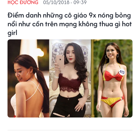
HỌC ĐƯỜNG
05/10/2018 - 09:39
Điểm danh những cô giáo 9x nóng bỏng
nổi như cồn trên mạng không thua gì hot
girl