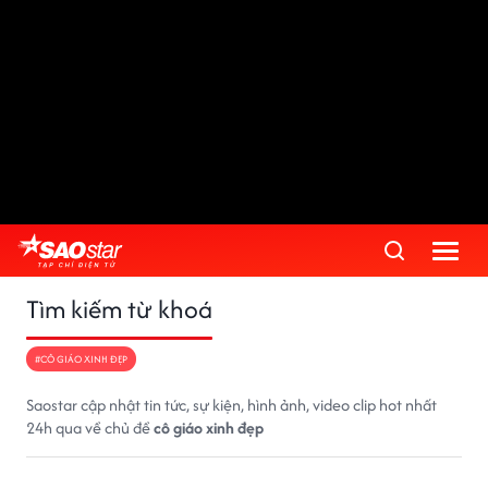
Tìm kiếm từ khoá
#CÔ GIÁO XINH ĐẸP
Saostar cập nhật tin tức, sự kiện, hình ảnh, video clip hot nhất
24h qua về chủ đề
cô giáo xinh đẹp