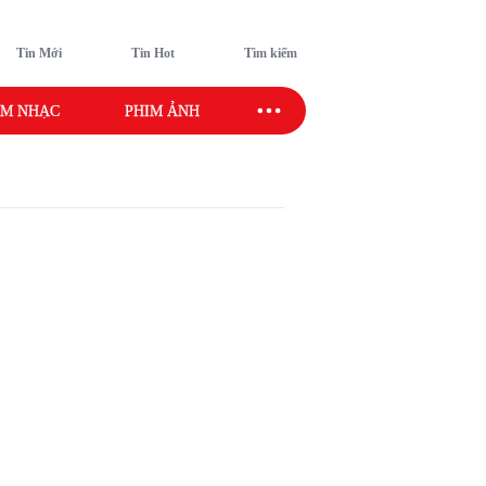
Tin Mới
Tin Hot
Tìm kiếm
M NHẠC
PHIM ẢNH
SAO SPORT