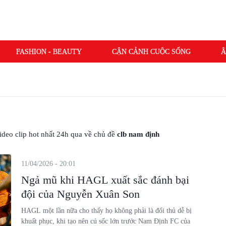
FASHION - BEAUTY
CẬN CẢNH CUỘC SỐNG
Â
 video clip hot nhất 24h qua về chủ đề
clb nam định
11/04/2026 - 20:01
Ngả mũ khi HAGL xuất sắc đánh bại
đội của Nguyễn Xuân Son
HAGL một lần nữa cho thấy họ không phải là đối thủ dễ bị
khuất phục, khi tạo nên cú sốc lớn trước Nam Định FC của