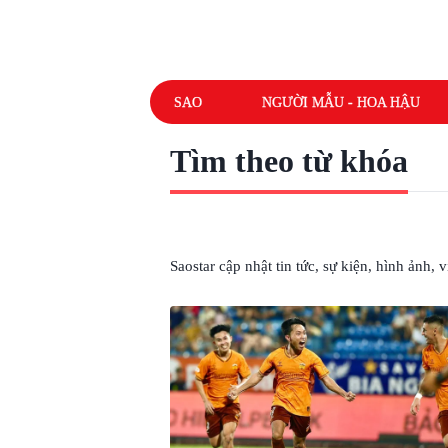
SAO
NGƯỜI MẪU - HOA HẬU
Tìm theo từ khóa
# CLB NAM ĐỊNH
Saostar cập nhật tin tức, sự kiện, hình ảnh,