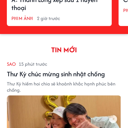
thoại
P
PHIM ẢNH
2 giờ trước
TIN MỚI
SAO
15 phút trước
Thư Kỳ chúc mừng sinh nhật chồng
Thư Kỳ hiếm hoi chia sẻ khoảnh khắc hạnh phúc bên
chồng.