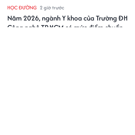
HỌC ĐƯỜNG
2 giờ trước
Năm 2026, ngành Y khoa của Trường ĐH
Công nghệ TP.HCM có mức điểm chuẩn
bao nhiêu?
Năm 2026, ngành Y khoa của Trường Đại học Công
nghệ TP.HCM (HUTECH) có mức điểm cao nhất là 22
điểm.