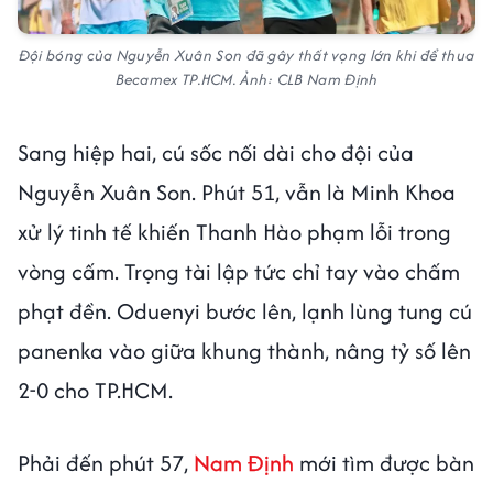
Đội bóng của Nguyễn Xuân Son đã gây thất vọng lớn khi để thua
Becamex TP.HCM. Ảnh: CLB Nam Định
Sang hiệp hai, cú sốc nối dài cho đội của
Nguyễn Xuân Son. Phút 51, vẫn là Minh Khoa
xử lý tinh tế khiến Thanh Hào phạm lỗi trong
vòng cấm. Trọng tài lập tức chỉ tay vào chấm
phạt đền. Oduenyi bước lên, lạnh lùng tung cú
panenka vào giữa khung thành, nâng tỷ số lên
2-0 cho TP.HCM.
Phải đến phút 57,
Nam Định
mới tìm được bàn