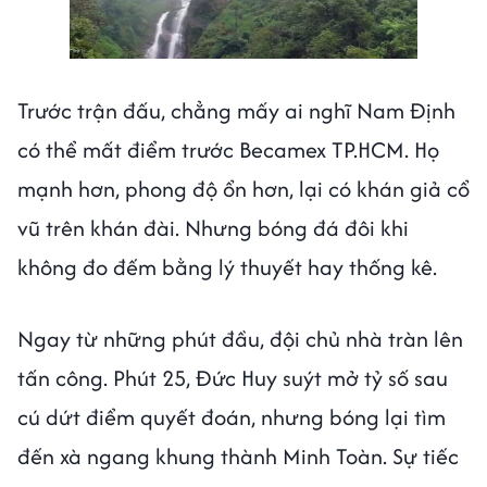
Trước trận đấu, chẳng mấy ai nghĩ Nam Định
có thể mất điểm trước Becamex TP.HCM. Họ
mạnh hơn, phong độ ổn hơn, lại có khán giả cổ
vũ trên khán đài. Nhưng bóng đá đôi khi
không đo đếm bằng lý thuyết hay thống kê.
Ngay từ những phút đầu, đội chủ nhà tràn lên
tấn công. Phút 25, Đức Huy suýt mở tỷ số sau
cú dứt điểm quyết đoán, nhưng bóng lại tìm
đến xà ngang khung thành Minh Toàn. Sự tiếc